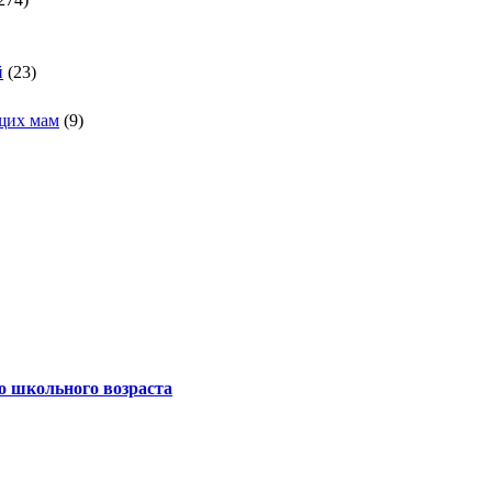
й
(23)
щих мам
(9)
о школьного возраста