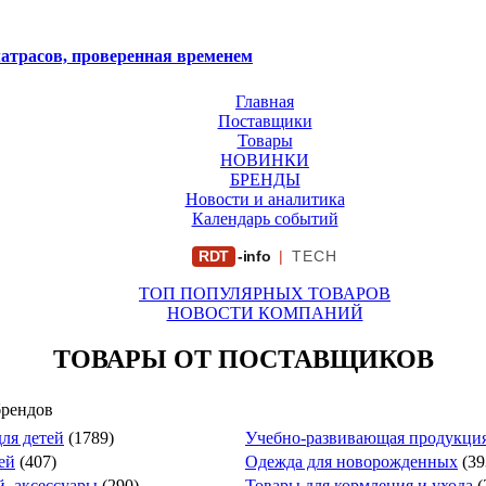
атрасов, проверенная временем
Главная
Поставщики
Товары
НОВИНКИ
БРЕНДЫ
Новости и аналитика
Календарь событий
RDT
-info
|
TECH
ТОП ПОПУЛЯРНЫХ ТОВАРОВ
НОВОСТИ КОМПАНИЙ
ТОВАРЫ ОТ ПОСТАВЩИКОВ
брендов
ля детей
(1789)
Учебно-развивающая продукция
ей
(407)
Одежда для новорожденных
(39
й, аксессуары
(290)
Товары для кормления и ухода
(