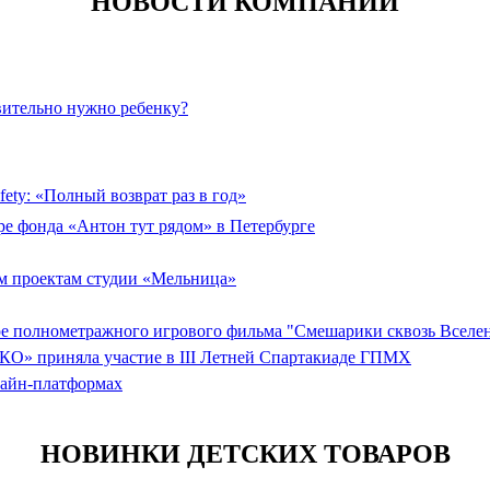
НОВОСТИ КОМПАНИЙ
вительно нужно ребенку?
ety: «Полный возврат раз в год»
ре фонда «Антон тут рядом» в Петербурге
 проектам студии «Мельница»
ере полнометражного игрового фильма "Смешарики сквозь Вселе
КО» приняла участие в III Летней Спартакиаде ГПМХ
лайн-платформах
НОВИНКИ ДЕТСКИХ ТОВАРОВ