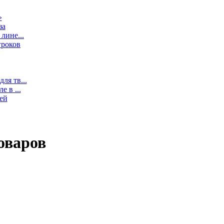
»
за
лине...
гроков
ля тв...
 в ...
ей
оваров