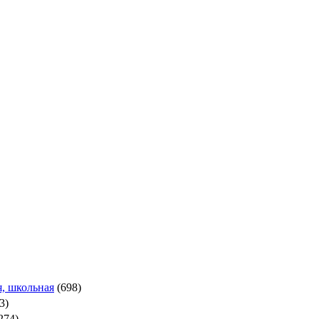
, школьная
(698)
3)
274)