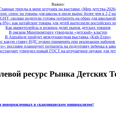
Важно:
Главные тренды в мире игрушек на выставке «Мир детства-2026
zon: спрос на товары для школы в июле вырос более чем в 2,2 ра
HT: сколько родители готовы потратить на образ для школьной 
 6%»: как китайские товары для детей вытеснили российских и
Как маркетплейсы и розница делят рынок детских товаров
В омском Минпромторге утвердили «детский» кластер
В Ашхабаде пройдет международная выставка «Kids Expo»
 какую ставку НДС нужно применять при реализации наборов д
о»: россияне планируют потратить на подготовку ребенка к школе
осстандарт утвердил новый ГОСТ на игрушечное оружие для дет
левой ресурс Рынка Детских Т
ля новорожденных в скандинавском минимализме!