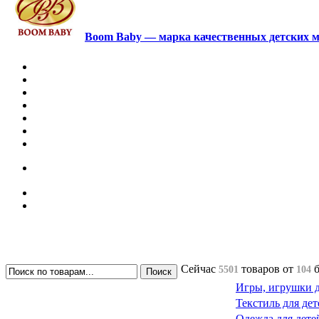
Boom Baby — марка качественных детских м
Сейчас
товаров
от
5501
104
Игры, игрушки д
Текстиль для дет
Одежда для дете