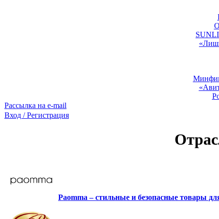
O
SUNLIG
«Лишь
Минфин:
«Авит
Р
Рассылка на e-mail
Вход / Регистрация
Отрас
Paomma – стильные и безопасные товары д