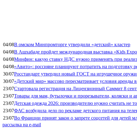
04/08
В омском Минпромторге утвердили «детский» кластер
04/08
В Ашхабаде пройдет международная выставка «Kids Exp
04/08
Минфин: какую ставку НДС нужно применять при реализа
04/08
«Авито»: россияне планируют потратить на подготовку ре
30/07
Росстандарт утвердил новый ГОСТ на игрушечное оружие
30/07
«Детский мир» массово пересматривает условия аренды в
23/07
Стартовала регистрация на Лицензионный Саммит 8 сент
23/07
Товары для мам, бутылочки и прорезыватели, коляски и а
23/07
Детская одежда 2026: производителю нужно считать не т
23/07
ФАС возбудила дело по рекламе детского питания на тел
23/07
Во Франции принят закон о запрете соцсетей для детей м
рассылка на e-mail