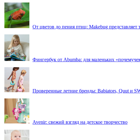
От цветов до пения птиц: Makebug представляет
Фингербук от Abumba: для маленьких «почемуче
Проверенные летние бренды: Babiators, Quut и 
Avenir: свежий взгляд на детское творчество