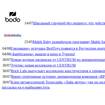
14/07
Школьный гардероб без лишнего: что дейст
25/05
Malek Baby разработали программу Malek Saf
04/08
Говорящие» игрушки BertToys появятся в Ресурсном цент
04/08
«Барбоскины» вышли в кино в Турции!
30/07
Новые водные раскраски от CENTRUM по анимационным
30/07
Лунтик: новая коллекция от CENTRUM
30/07
Brick Labs выпускает коллекцию конструкторов к премь
30/07
Яркие спортивные истории: анимационная компания «ЯР
30/07
Клип метавселенной Технолайк «Лайк мечты» уже на он
рассылка на e-mail
|
разместить