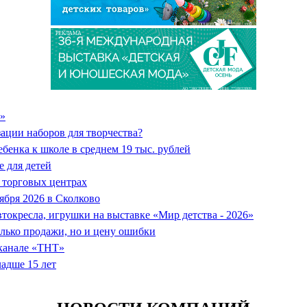
АО "ЭКСПОЦЕНТР" ИНН: 7718033809
РЕКЛАМА
АО "ЭКСПОЦЕНТР" ИНН: 7718033809
o»
ции наборов для творчества?
бенка к школе в среднем 19 тыс. рублей
 для детей
 торговых центрах
ября 2026 в Сколково
втокресла, игрушки на выставке «Мир детства - 2026»
олько продажи, но и цену ошибки
еканале «ТНТ»
ладше 15 лет