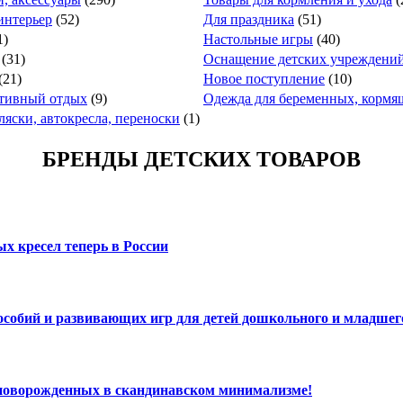
интерьер
(52)
Для праздника
(51)
1)
Настольные игры
(40)
(31)
Оснащение детских учреждени
(21)
Новое поступление
(10)
ктивный отдых
(9)
Одежда для беременных, кормя
ляски, автокресла, переноски
(1)
БРЕНДЫ ДЕТСКИХ ТОВАРОВ
х кресел теперь в России
пособий и развивающих игр для детей дошкольного и младшег
 новорожденных в скандинавском минимализме!