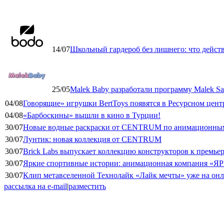
14/07
Школьный гардероб без лишнего: что дейст
25/05
Malek Baby разработали программу Malek Saf
04/08
Говорящие» игрушки BertToys появятся в Ресурсном цент
04/08
«Барбоскины» вышли в кино в Турции!
30/07
Новые водные раскраски от CENTRUM по анимационным
30/07
Лунтик: новая коллекция от CENTRUM
30/07
Brick Labs выпускает коллекцию конструкторов к премь
30/07
Яркие спортивные истории: анимационная компания «ЯР
30/07
Клип метавселенной Технолайк «Лайк мечты» уже на он
рассылка на e-mail
|
разместить