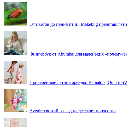
От цветов до пения птиц: Makebug представляет
Фингербук от Abumba: для маленьких «почемуче
Проверенные летние бренды: Babiators, Quut и 
Avenir: свежий взгляд на детское творчество