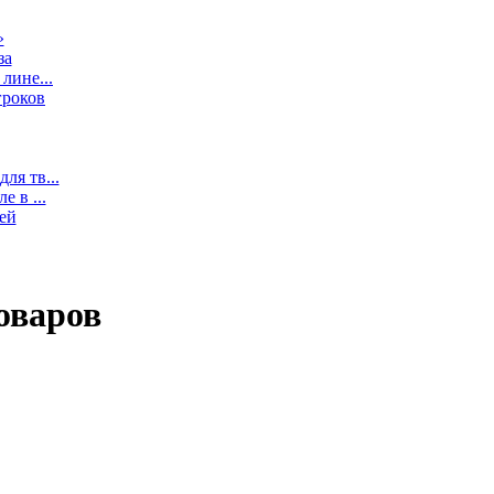
»
за
лине...
гроков
ля тв...
 в ...
ей
оваров