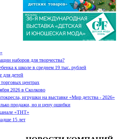
АО "ЭКСПОЦЕНТР" ИНН: 7718033809
РЕКЛАМА
АО "ЭКСПОЦЕНТР" ИНН: 7718033809
o»
ции наборов для творчества?
бенка к школе в среднем 19 тыс. рублей
 для детей
 торговых центрах
ября 2026 в Сколково
втокресла, игрушки на выставке «Мир детства - 2026»
олько продажи, но и цену ошибки
еканале «ТНТ»
ладше 15 лет