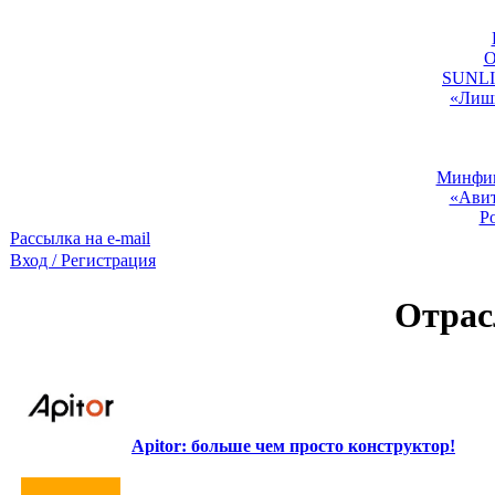
O
SUNLIG
«Лишь
Минфин:
«Авит
Р
Рассылка на e-mail
Вход / Регистрация
Отрас
Apitor: больше чем просто конструктор!