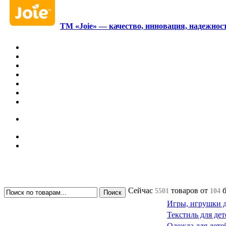
ТМ «Joie» — качество, инновация, надежност
Сейчас
товаров
от
5501
104
Игры, игрушки д
Текстиль для дет
Одежда для дете