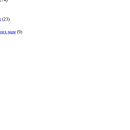
й
(23)
щих мам
(9)