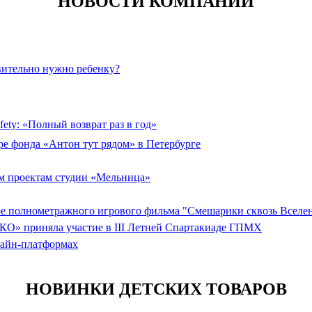
НОВОСТИ КОМПАНИЙ
вительно нужно ребенку?
ety: «Полный возврат раз в год»
ре фонда «Антон тут рядом» в Петербурге
 проектам студии «Мельница»
ере полнометражного игрового фильма "Смешарики сквозь Вселе
КО» приняла участие в III Летней Спартакиаде ГПМХ
лайн-платформах
НОВИНКИ ДЕТСКИХ ТОВАРОВ