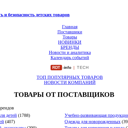
ь и безопасность детских товаров
Главная
Поставщики
Товары
НОВИНКИ
БРЕНДЫ
Новости и аналитика
Календарь событий
RDT
-info
|
TECH
ТОП ПОПУЛЯРНЫХ ТОВАРОВ
НОВОСТИ КОМПАНИЙ
ТОВАРЫ ОТ ПОСТАВЩИКОВ
брендов
ля детей
(1788)
Учебно-развивающая продукция
ей
(407)
Одежда для новорожденных
(39
й, аксессуары
(290)
Товары для кормления и ухода
(