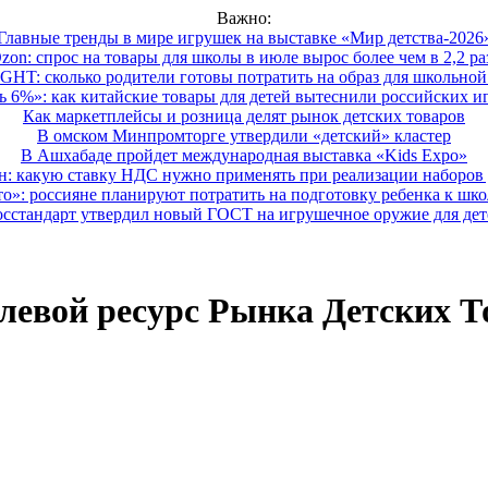
Важно:
Главные тренды в мире игрушек на выставке «Мир детства-2026
zon: спрос на товары для школы в июле вырос более чем в 2,2 ра
HT: сколько родители готовы потратить на образ для школьной 
 6%»: как китайские товары для детей вытеснили российских и
Как маркетплейсы и розница делят рынок детских товаров
В омском Минпромторге утвердили «детский» кластер
В Ашхабаде пройдет международная выставка «Kids Expo»
 какую ставку НДС нужно применять при реализации наборов д
о»: россияне планируют потратить на подготовку ребенка к школе
осстандарт утвердил новый ГОСТ на игрушечное оружие для дет
левой ресурс Рынка Детских Т