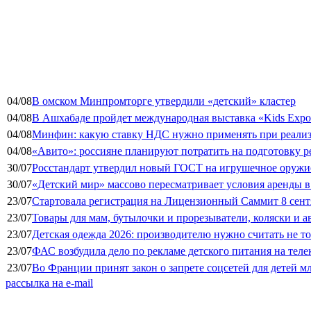
04/08
В омском Минпромторге утвердили «детский» кластер
04/08
В Ашхабаде пройдет международная выставка «Kids Exp
04/08
Минфин: какую ставку НДС нужно применять при реализа
04/08
«Авито»: россияне планируют потратить на подготовку ре
30/07
Росстандарт утвердил новый ГОСТ на игрушечное оружие
30/07
«Детский мир» массово пересматривает условия аренды в
23/07
Стартовала регистрация на Лицензионный Саммит 8 сент
23/07
Товары для мам, бутылочки и прорезыватели, коляски и а
23/07
Детская одежда 2026: производителю нужно считать не т
23/07
ФАС возбудила дело по рекламе детского питания на тел
23/07
Во Франции принят закон о запрете соцсетей для детей м
рассылка на e-mail