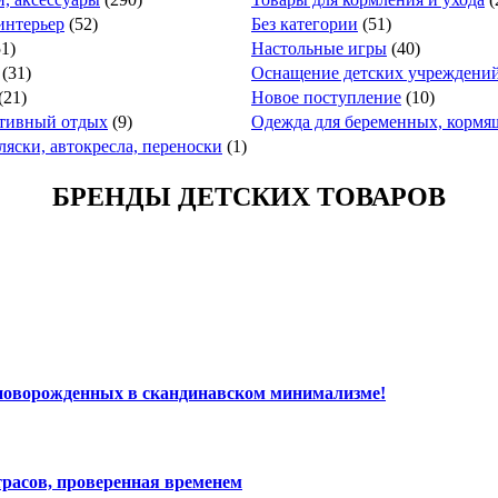
интерьер
(52)
Без категории
(51)
51)
Настольные игры
(40)
(31)
Оснащение детских учреждени
(21)
Новое поступление
(10)
ктивный отдых
(9)
Одежда для беременных, кормя
ляски, автокресла, переноски
(1)
БРЕНДЫ ДЕТСКИХ ТОВАРОВ
 новорожденных в скандинавском минимализме!
расов, проверенная временем