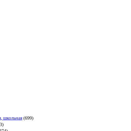
, школьная
(699)
3)
274)