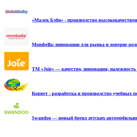
«Малек Бэби» - производство высококачестве
Mombella: инновации для рынка и доверие роди
ТМ «Joie» — качество, инновация, надежность 
Корвет - разработка и производство учебных 
Swandoo — новый бренд детских автомобильны