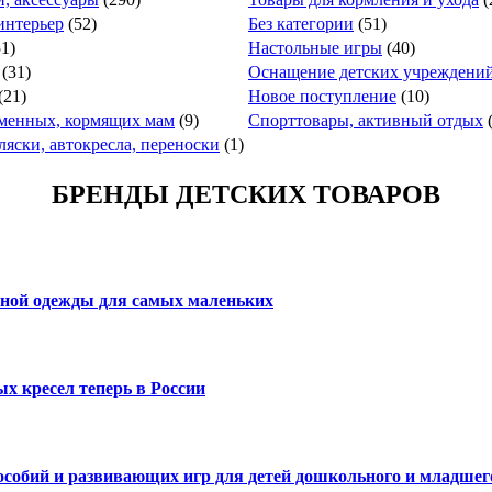
интерьер
(52)
Без категории
(51)
51)
Настольные игры
(40)
(31)
Оснащение детских учреждени
(21)
Новое поступление
(10)
еменных, кормящих мам
(9)
Спорттовары, активный отдых
ляски, автокресла, переноски
(1)
БРЕНДЫ ДЕТСКИХ ТОВАРОВ
нной одежды для самых маленьких
х кресел теперь в России
пособий и развивающих игр для детей дошкольного и младшег