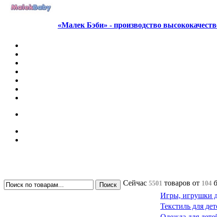
«Малек Бэби» - производство высококачест
Сейчас
товаров
от
5501
104
Игры, игрушки д
Текстиль для дет
Одежда для дете