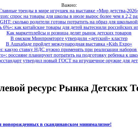
Важно:
Главные тренды в мире игрушек на выставке «Мир детства-2026
zon: спрос на товары для школы в июле вырос более чем в 2,2 ра
HT: сколько родители готовы потратить на образ для школьной 
 6%»: как китайские товары для детей вытеснили российских и
Как маркетплейсы и розница делят рынок детских товаров
В омском Минпромторге утвердили «детский» кластер
В Ашхабаде пройдет международная выставка «Kids Expo»
 какую ставку НДС нужно применять при реализации наборов д
о»: россияне планируют потратить на подготовку ребенка к школе
осстандарт утвердил новый ГОСТ на игрушечное оружие для дет
левой ресурс Рынка Детских Т
ля новорожденных в скандинавском минимализме!