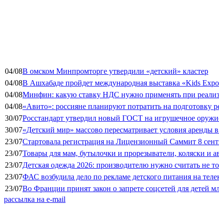
04/08
В омском Минпромторге утвердили «детский» кластер
04/08
В Ашхабаде пройдет международная выставка «Kids Exp
04/08
Минфин: какую ставку НДС нужно применять при реализа
04/08
«Авито»: россияне планируют потратить на подготовку ре
30/07
Росстандарт утвердил новый ГОСТ на игрушечное оружие
30/07
«Детский мир» массово пересматривает условия аренды в
23/07
Стартовала регистрация на Лицензионный Саммит 8 сент
23/07
Товары для мам, бутылочки и прорезыватели, коляски и а
23/07
Детская одежда 2026: производителю нужно считать не т
23/07
ФАС возбудила дело по рекламе детского питания на тел
23/07
Во Франции принят закон о запрете соцсетей для детей м
рассылка на e-mail