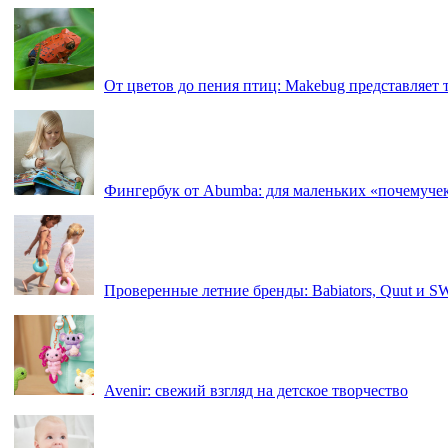
От цветов до пения птиц: Makebug представляет
Фингербук от Abumba: для маленьких «почемуче
Проверенные летние бренды: Babiators, Quut и 
Avenir: свежий взгляд на детское творчество