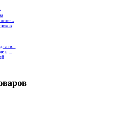
»
за
лине...
гроков
ля тв...
 в ...
ей
оваров