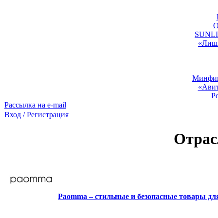
O
SUNLIG
«Лишь
Минфин:
«Авит
Р
Рассылка на e-mail
Вход / Регистрация
Отрас
Paomma – стильные и безопасные товары д