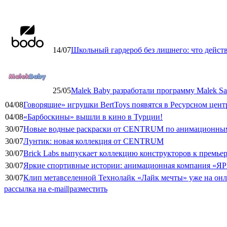
14/07
Школьный гардероб без лишнего: что дейст
25/05
Malek Baby разработали программу Malek Saf
04/08
Говорящие» игрушки BertToys появятся в Ресурсном цент
04/08
«Барбоскины» вышли в кино в Турции!
30/07
Новые водные раскраски от CENTRUM по анимационным
30/07
Лунтик: новая коллекция от CENTRUM
30/07
Brick Labs выпускает коллекцию конструкторов к премь
30/07
Яркие спортивные истории: анимационная компания «ЯР
30/07
Клип метавселенной Технолайк «Лайк мечты» уже на он
рассылка на e-mail
|
разместить