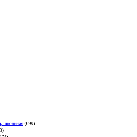
, школьная
(699)
3)
274)