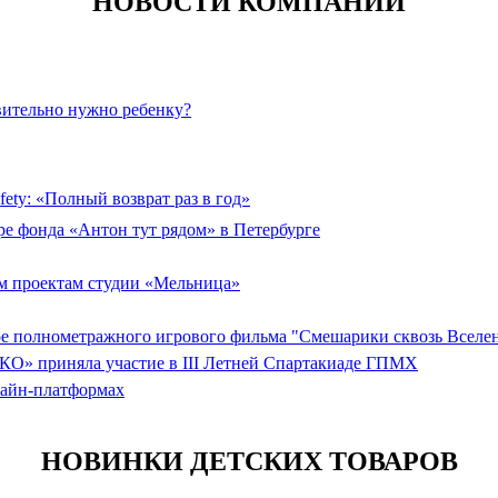
НОВОСТИ КОМПАНИЙ
вительно нужно ребенку?
ety: «Полный возврат раз в год»
ре фонда «Антон тут рядом» в Петербурге
 проектам студии «Мельница»
ере полнометражного игрового фильма "Смешарики сквозь Вселе
КО» приняла участие в III Летней Спартакиаде ГПМХ
лайн-платформах
НОВИНКИ ДЕТСКИХ ТОВАРОВ