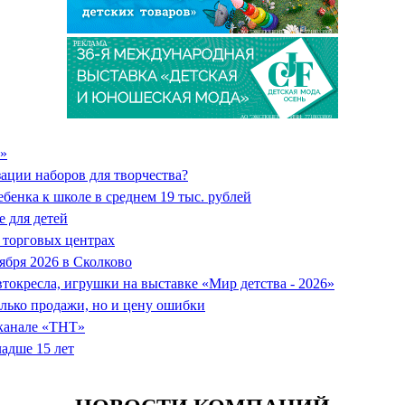
АО "ЭКСПОЦЕНТР" ИНН: 7718033809
РЕКЛАМА
АО "ЭКСПОЦЕНТР" ИНН: 7718033809
o»
ции наборов для творчества?
бенка к школе в среднем 19 тыс. рублей
 для детей
 торговых центрах
ября 2026 в Сколково
втокресла, игрушки на выставке «Мир детства - 2026»
олько продажи, но и цену ошибки
еканале «ТНТ»
ладше 15 лет