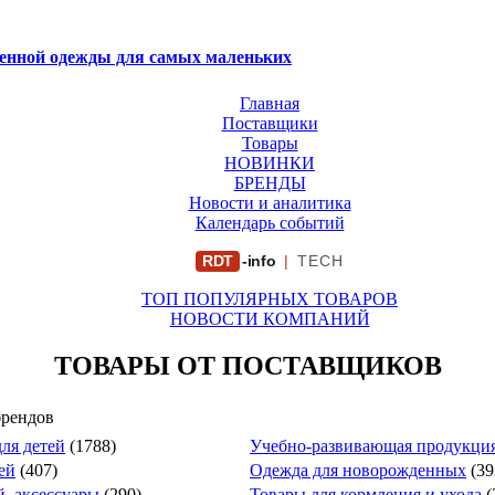
венной одежды для самых маленьких
Главная
Поставщики
Товары
НОВИНКИ
БРЕНДЫ
Новости и аналитика
Календарь событий
RDT
-info
|
TECH
ТОП ПОПУЛЯРНЫХ ТОВАРОВ
НОВОСТИ КОМПАНИЙ
ТОВАРЫ ОТ ПОСТАВЩИКОВ
брендов
ля детей
(1788)
Учебно-развивающая продукция
ей
(407)
Одежда для новорожденных
(39
й, аксессуары
(290)
Товары для кормления и ухода
(