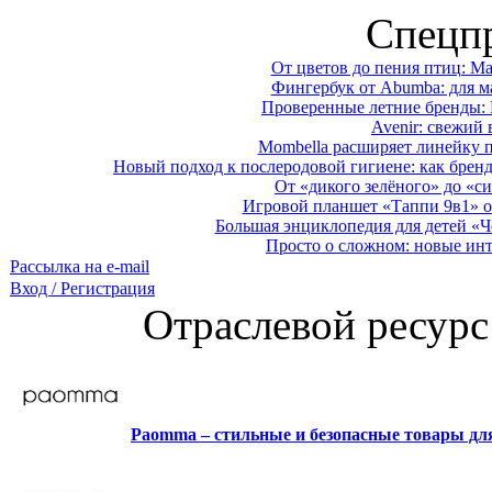
Спецп
От цветов до пения птиц: M
Фингербук от Abumba: для м
Проверенные летние бренды: 
Avenir: свежий 
Mombella расширяет линейку п
Новый подход к послеродовой гигиене: как брен
От «дикого зелёного» до «си
Игровой планшет «Таппи 9в1» о
Большая энциклопедия для детей «Ч
Просто о сложном: новые ин
Рассылка на e-mail
Вход / Регистрация
Отраслевой ресурс
Paomma – стильные и безопасные товары д