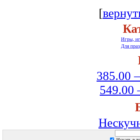
[
вернут
Ка
Игры, и
Для пра
385.00 –
549.00 
Нескуч
Искать в 