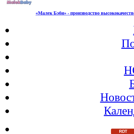
«Малек Бэби» - производство высококачест
По
Н
Новост
Кален
RDT