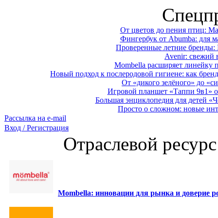
Спецп
От цветов до пения птиц: M
Фингербук от Abumba: для м
Проверенные летние бренды: 
Avenir: свежий 
Mombella расширяет линейку п
Новый подход к послеродовой гигиене: как брен
От «дикого зелёного» до «си
Игровой планшет «Таппи 9в1» о
Большая энциклопедия для детей «Ч
Просто о сложном: новые ин
Рассылка на e-mail
Вход / Регистрация
Отраслевой ресурс
Mombella: инновации для рынка и доверие ро