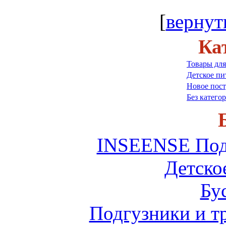
[
вернут
Ка
Товары для
Детское пи
Новое пос
Без катего
INSEENSE Под
Детско
Бу
Подгузники и 