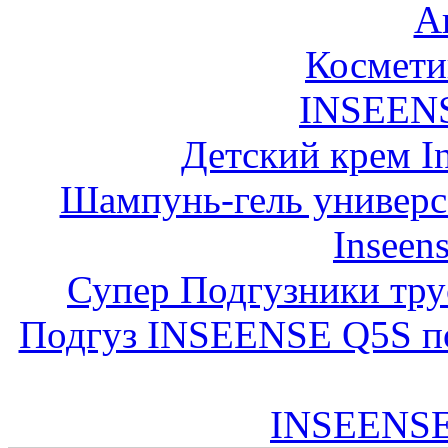
А
Космети
INSEENS
Детский крем In
Шампунь-гель универс
Inseens
Супер Подгузники тр
Подгуз INSEENSE Q5S под
INSEENSE