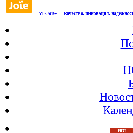
ТМ «Joie» — качество, инновация, надежност
По
Н
Новост
Кален
RDT