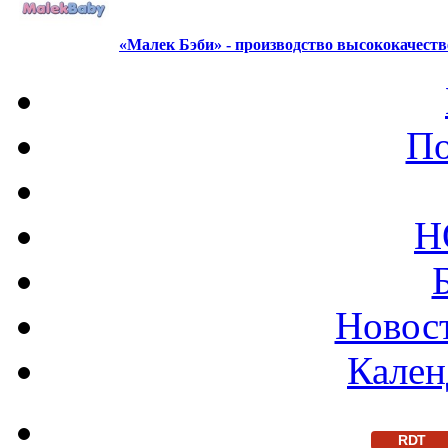
«Малек Бэби» - производство высококачест
По
Н
Новост
Кален
RDT