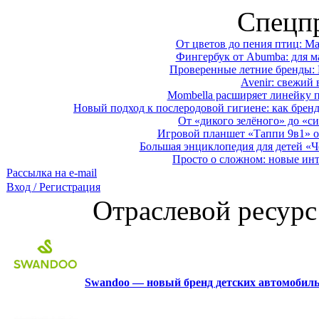
Спецп
От цветов до пения птиц: M
Фингербук от Abumba: для м
Проверенные летние бренды: 
Avenir: свежий 
Mombella расширяет линейку п
Новый подход к послеродовой гигиене: как брен
От «дикого зелёного» до «си
Игровой планшет «Таппи 9в1» о
Большая энциклопедия для детей «Ч
Просто о сложном: новые ин
Рассылка на e-mail
Вход / Регистрация
Отраслевой ресурс
Swandoo — новый бренд детских автомобиль