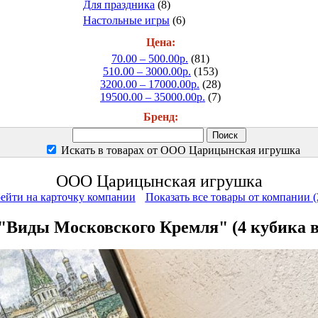
Для праздника
(8)
Настольные игры
(6)
Цена:
70.00 – 500.00р.
(81)
510.00 – 3000.00р.
(153)
3200.00 – 17000.00р.
(28)
19500.00 – 35000.00р.
(7)
Бренд:
Искать в товарах от ООО Царицынская игрушка
ООО Царицынская игрушка
ейти на карточку компании
Показать все товары от компании (
"Виды Московского Кремля" (4 кубика в