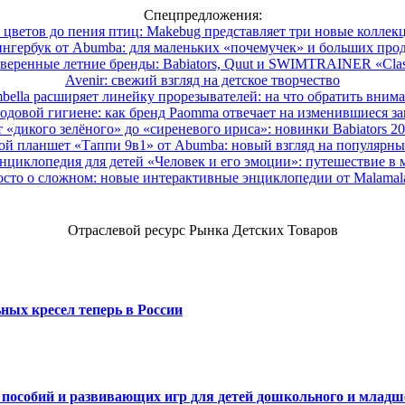
Спецпредложения:
 цветов до пения птиц: Makebug представляет три новые коллек
нгербук от Abumba: для маленьких «почемучек» и больших про
веренные летние бренды: Babiators, Quut и SWIMTRAINER «Clas
Avenir: свежий взгляд на детское творчество
ella расширяет линейку прорезывателей: на что обратить вним
одовой гигиене: как бренд Paomma отвечает на изменившиеся за
 «дикого зелёного» до «сиреневого ириса»: новинки Babiators 2
ой планшет «Таппи 9в1» от Abumba: новый взгляд на популярны
нциклопедия для детей «Человек и его эмоции»: путешествие в 
сто о сложном: новые интерактивные энциклопедии от Malama
Отраслевой ресурс Рынка Детских Товаров
ных кресел теперь в России
х пособий и развивающих игр для детей дошкольного и младш