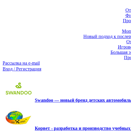
От
Фи
Про
Momb
Новый подход к послер
От
Игров
Большая э
Про
Рассылка на e-mail
Вход / Регистрация
Swandoo — новый бренд детских автомобиль
Корвет - разработка и производство учебны