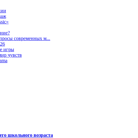
ции
даж
sic»
ание?
просы современных м...
026
е игры
мир чувств
lama
его школьного возраста