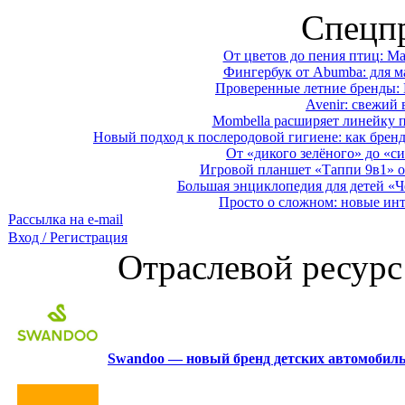
Спецп
От цветов до пения птиц: M
Фингербук от Abumba: для м
Проверенные летние бренды: 
Avenir: свежий 
Mombella расширяет линейку п
Новый подход к послеродовой гигиене: как брен
От «дикого зелёного» до «си
Игровой планшет «Таппи 9в1» о
Большая энциклопедия для детей «Ч
Просто о сложном: новые ин
Рассылка на e-mail
Вход / Регистрация
Отраслевой ресурс
Swandoo — новый бренд детских автомобиль