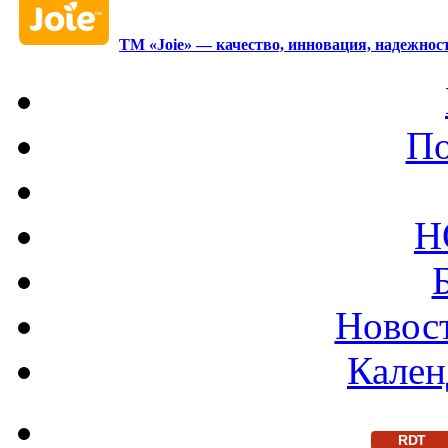
ТМ «Joie» — качество, инновация, надежност
По
Н
Новост
Кален
RDT