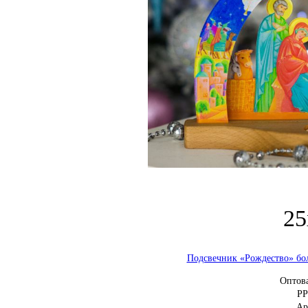
25
Подсвечник «Рождество» б
Оптов
Р
Ар