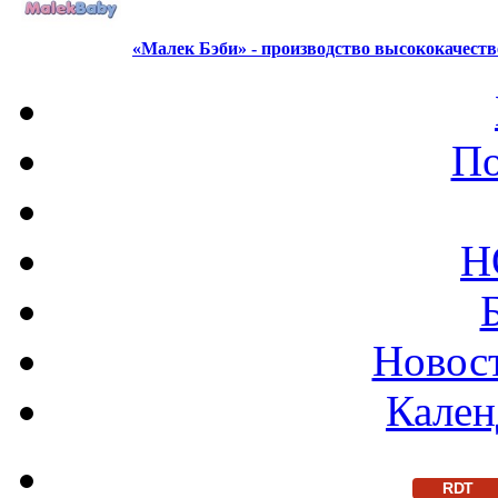
«Малек Бэби» - производство высококачест
По
Н
Новост
Кален
RDT