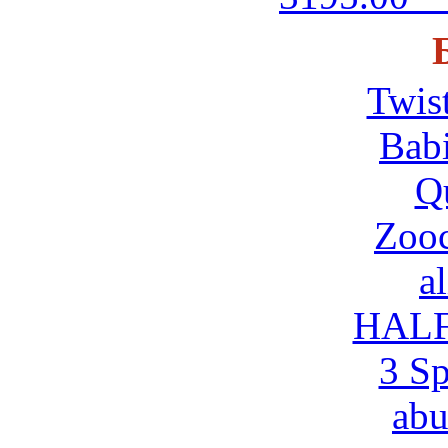
Twis
Babi
Q
Zooc
al
HAL
3 Sp
ab