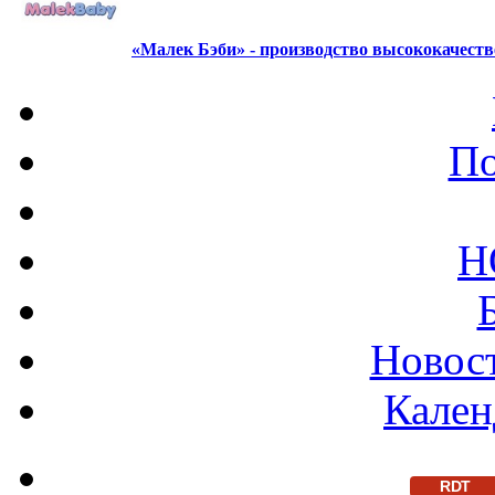
«Малек Бэби» - производство высококачест
По
Н
Новост
Кален
RDT