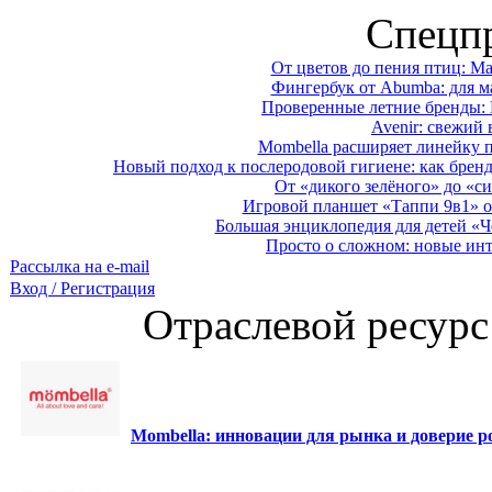
Спецп
От цветов до пения птиц: M
Фингербук от Abumba: для м
Проверенные летние бренды: 
Avenir: свежий 
Mombella расширяет линейку п
Новый подход к послеродовой гигиене: как брен
От «дикого зелёного» до «си
Игровой планшет «Таппи 9в1» о
Большая энциклопедия для детей «Ч
Просто о сложном: новые ин
Рассылка на e-mail
Вход / Регистрация
Отраслевой ресурс
Mombella: инновации для рынка и доверие ро