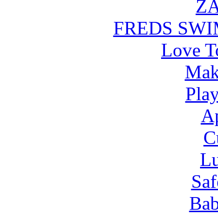
Z
FREDS SW
Love T
Mak
Pla
Ap
C
Lu
Saf
Bab