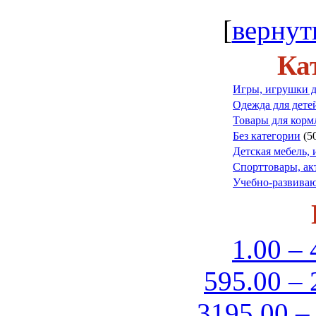
[
вернут
Ка
Игры, игрушки д
Одежда для дете
Товары для корм
Без категории
(5
Детская мебель, 
Спорттовары, а
Учебно-развиваю
1.00 – 
595.00 – 
3195.00 –