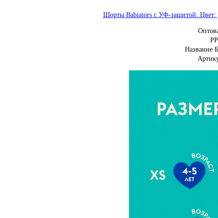
Шорты Babiators с УФ-защитой. Цвет: д
Оптов
Р
Название 
Артик