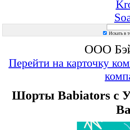
Kr
So
Искать в 
ООО Бэй
Перейти на карточку ко
комп
Шорты Babiators с У
Ba