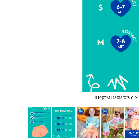
Шорты Babiators с УФ