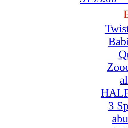
Twis
Babi
Q
Zooc
al
HAL
3 Sp
ab