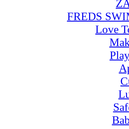
Z
FREDS SW
Love T
Mak
Pla
Ap
C
Lu
Saf
Bab