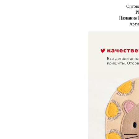
Оптов
Р
Название 
Арти