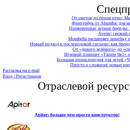
Спецп
От цветов до пения птиц: M
Фингербук от Abumba: для м
Проверенные летние бренды: 
Avenir: свежий 
Mombella расширяет линейку п
Новый подход к послеродовой гигиене: как брен
От «дикого зелёного» до «си
Игровой планшет «Таппи 9в1» о
Большая энциклопедия для детей «Ч
Просто о сложном: новые ин
Рассылка на e-mail
Вход / Регистрация
Отраслевой ресурс
Apitor: больше чем просто конструктор!