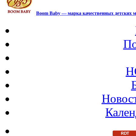
Boom Baby — марка качественных детских м
По
Н
Новост
Кален
RDT