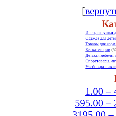
[
вернут
Ка
Игры, игрушки д
Одежда для дете
Товары для корм
Без категории
(5
Детская мебель, 
Спорттовары, а
Учебно-развиваю
1.00 – 
595.00 – 
3195.00 –