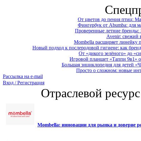
Спецп
От цветов до пения птиц: M
Фингербук от Abumba: для м
Проверенные летние бренды: 
Avenir: свежий 
Mombella расширяет линейку п
Новый подход к послеродовой гигиене: как брен
От «дикого зелёного» до «си
Игровой планшет «Таппи 9в1» о
Большая энциклопедия для детей «Ч
Просто о сложном: новые ин
Рассылка на e-mail
Вход / Регистрация
Отраслевой ресурс
Mombella: инновации для рынка и доверие ро