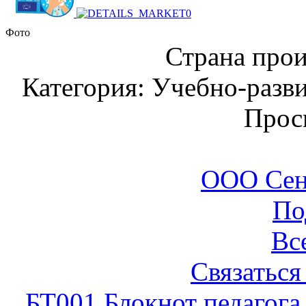
Фото
Страна прои
Категория: Учебно-разв
Прос
ООО Сен
По
Вс
Связаться
БТ001 Блокнот педагога