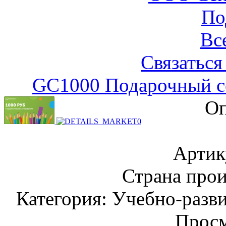
По
Вс
Связаться
GC1000 Подарочный се
Оп
Артик
Страна прои
Категория: Учебно-разв
Просм