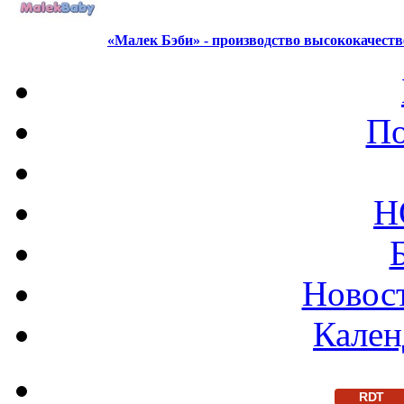
«Малек Бэби» - производство высококачест
По
Н
Новост
Кален
RDT