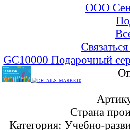
ООО Сен
По
Вс
Связаться
GC10000 Подарочный серт
Оп
Артик
Страна прои
Категория: Учебно-разв