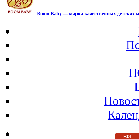
Boom Baby — марка качественных детских м
По
Н
Новост
Кален
RDT