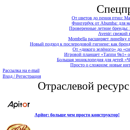
Спецп
От цветов до пения птиц: M
Фингербук от Abumba: для м
Проверенные летние бренды: 
Avenir: свежий 
Mombella расширяет линейку п
Новый подход к послеродовой гигиене: как брен
От «дикого зелёного» до «си
Игровой планшет «Таппи 9в1» о
Большая энциклопедия для детей «Ч
Просто о сложном: новые ин
Рассылка на e-mail
Вход / Регистрация
Отраслевой ресурс
Apitor: больше чем просто конструктор!