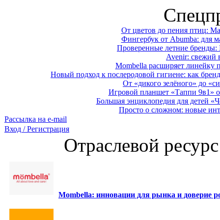
Спецп
От цветов до пения птиц: M
Фингербук от Abumba: для м
Проверенные летние бренды: 
Avenir: свежий 
Mombella расширяет линейку п
Новый подход к послеродовой гигиене: как брен
От «дикого зелёного» до «си
Игровой планшет «Таппи 9в1» о
Большая энциклопедия для детей «Ч
Просто о сложном: новые ин
Рассылка на e-mail
Вход / Регистрация
Отраслевой ресурс
Mombella: инновации для рынка и доверие ро