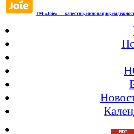
ТМ «Joie» — качество, инновация, надежност
По
Н
Новост
Кален
RDT