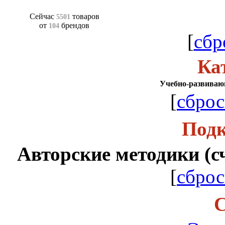
Сейчас
товаров
5501
от
брендов
104
[
сбр
Ка
Учебно-развиваю
[
сброс
Подк
Авторские методики (сче
[
сброс
С