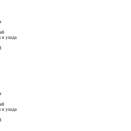
я
ай
 и ухода
1
я
ай
 и ухода
1