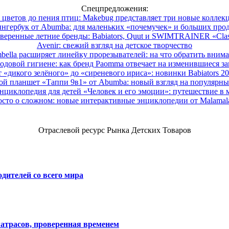
Спецпредложения:
 цветов до пения птиц: Makebug представляет три новые коллек
нгербук от Abumba: для маленьких «почемучек» и больших про
веренные летние бренды: Babiators, Quut и SWIMTRAINER «Clas
Avenir: свежий взгляд на детское творчество
ella расширяет линейку прорезывателей: на что обратить вним
одовой гигиене: как бренд Paomma отвечает на изменившиеся за
 «дикого зелёного» до «сиреневого ириса»: новинки Babiators 2
ой планшет «Таппи 9в1» от Abumba: новый взгляд на популярны
нциклопедия для детей «Человек и его эмоции»: путешествие в 
сто о сложном: новые интерактивные энциклопедии от Malama
Отраслевой ресурс Рынка Детских Товаров
дителей со всего мира
атрасов, проверенная временем