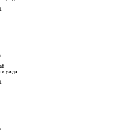
1
я
ай
 и ухода
1
я