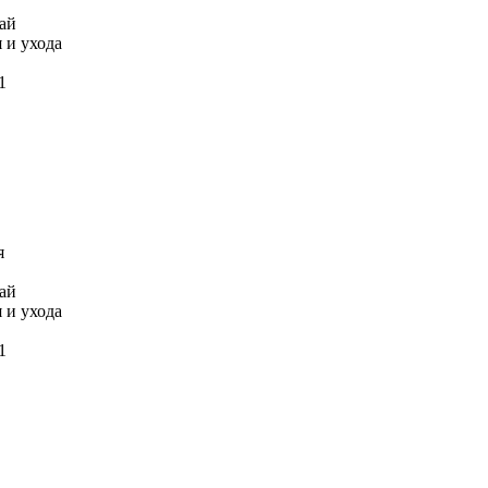
ай
 и ухода
1
я
ай
 и ухода
1