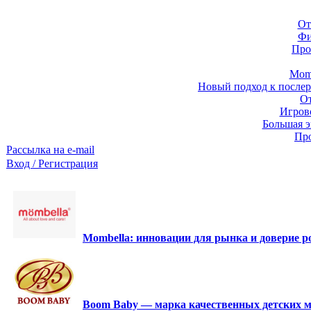
От
Фи
Про
Momb
Новый подход к послер
От
Игров
Большая э
Про
Рассылка на e-mail
Вход / Регистрация
Mombella: инновации для рынка и доверие ро
Boom Baby — марка качественных детских м