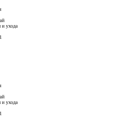
я
ай
 и ухода
1
я
ай
 и ухода
1