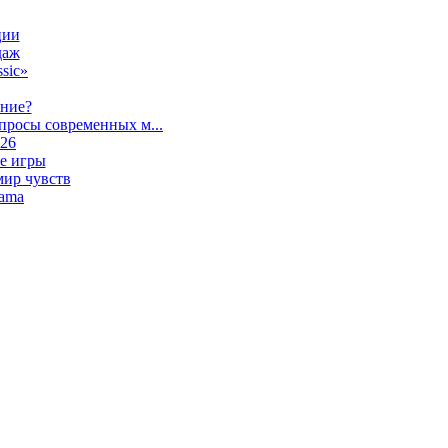
ции
даж
sic»
ание?
просы современных м...
026
е игры
мир чувств
lama