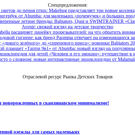
Спецпредложения:
 цветов до пения птиц: Makebug представляет три новые коллек
нгербук от Abumba: для маленьких «почемучек» и больших про
веренные летние бренды: Babiators, Quut и SWIMTRAINER «Clas
Avenir: свежий взгляд на детское творчество
ella расширяет линейку прорезывателей: на что обратить вним
одовой гигиене: как бренд Paomma отвечает на изменившиеся за
 «дикого зелёного» до «сиреневого ириса»: новинки Babiators 2
ой планшет «Таппи 9в1» от Abumba: новый взгляд на популярны
нциклопедия для детей «Человек и его эмоции»: путешествие в 
сто о сложном: новые интерактивные энциклопедии от Malama
Отраслевой ресурс Рынка Детских Товаров
ля новорожденных в скандинавском минимализме!
венной одежды для самых маленьких