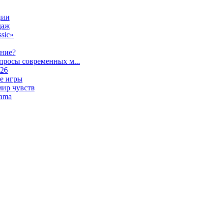
ции
даж
sic»
ание?
просы современных м...
026
е игры
мир чувств
lama