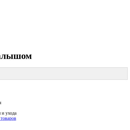
малышом
я
 и ухода
 товаров