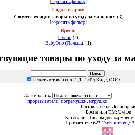
[
сбросить фильтр
]
Подкатегории:
Сопутствующие товары по уходу за малышом
(3)
[
сбросить фильтр
]
Бренд:
Uviton
(2)
BabyOno (Польша)
(1)
твующие товары по уходу за 
Искать в товарах от ТД Трейд Кидс, ООО
Сортировать:
прорезыватели, погремушки, игрушки
Оптовая цена:
Договорна
Бренд или ТМ: Uviton
Категория: Товары для кормления
Просмотров: 622
Смотрите еще 3