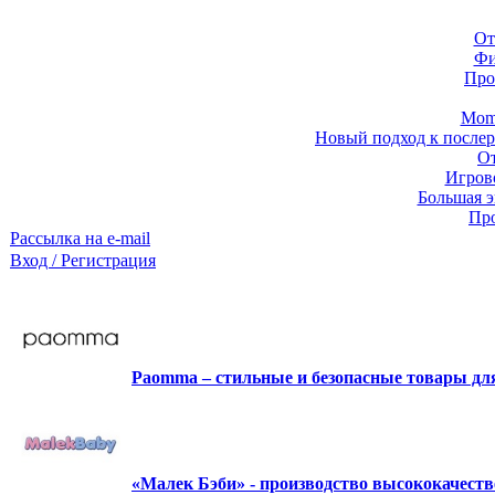
От
Фи
Про
Momb
Новый подход к послер
От
Игров
Большая э
Про
Рассылка на e-mail
Вход / Регистрация
Paomma – стильные и безопасные товары д
«Малек Бэби» - производство высококачест