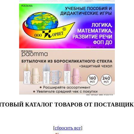
РЕКЛАМА
ООО "КОРВЕТ" ИНН: 7803021829
РЕКЛАМА
ООО "АРТИАЛ" ИНН: 9731017574
ТОВЫЙ КАТАЛОГ ТОВАРОВ ОТ ПОСТАВЩИ
[
сбросить все
]