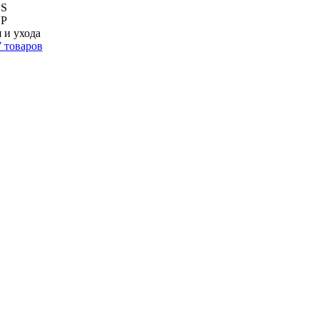
DS
НР
 и ухода
 товаров