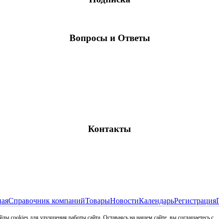
Вопросы и Ответы
Контакты
ная
Справочник компаний
Товары
Новости
Календарь
Регистрация
Все права защищены и охраняются законом
лы cookies для улучшения работы сайта. Оставаясь на нашем сайте, вы соглашаетесь с
009 - 2026 RDT-INFO.RU - Отраслевой ресурс рынка детских тов