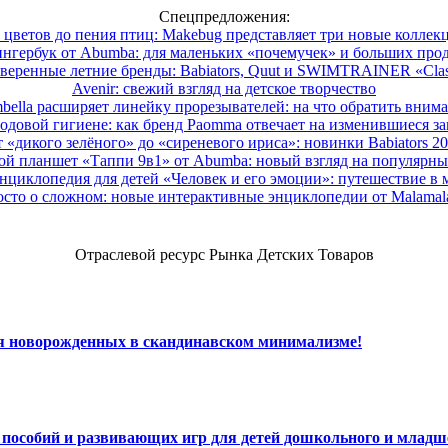
Спецпредложения:
 цветов до пения птиц: Makebug представляет три новые коллек
нгербук от Abumba: для маленьких «почемучек» и больших про
веренные летние бренды: Babiators, Quut и SWIMTRAINER «Clas
Avenir: свежий взгляд на детское творчество
ella расширяет линейку прорезывателей: на что обратить вним
одовой гигиене: как бренд Paomma отвечает на изменившиеся за
 «дикого зелёного» до «сиреневого ириса»: новинки Babiators 2
ой планшет «Таппи 9в1» от Abumba: новый взгляд на популярны
нциклопедия для детей «Человек и его эмоции»: путешествие в 
сто о сложном: новые интерактивные энциклопедии от Malama
Отраслевой ресурс Рынка Детских Товаров
ля новорожденных в скандинавском минимализме!
х пособий и развивающих игр для детей дошкольного и младш