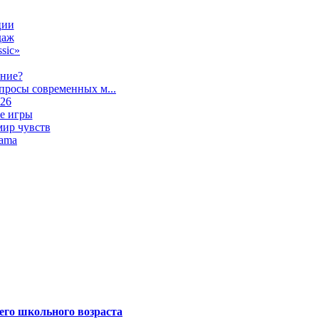
ции
даж
sic»
ание?
просы современных м...
026
е игры
мир чувств
lama
его школьного возраста