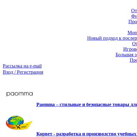
От
Фи
Про
Momb
Новый подход к послер
От
Игров
Большая э
Про
Рассылка на e-mail
Вход / Регистрация
Paomma – стильные и безопасные товары д
Корвет - разработка и производство учебны