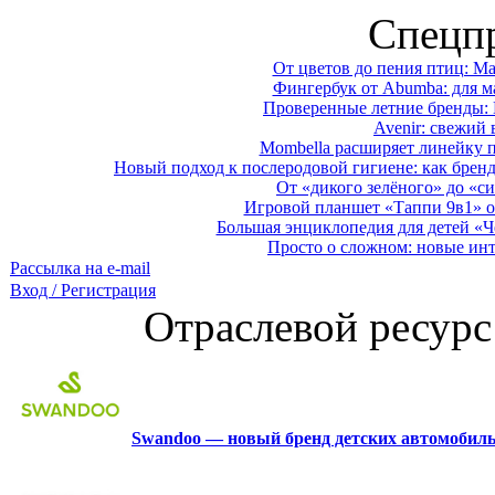
Спецп
От цветов до пения птиц: M
Фингербук от Abumba: для м
Проверенные летние бренды: 
Avenir: свежий 
Mombella расширяет линейку п
Новый подход к послеродовой гигиене: как брен
От «дикого зелёного» до «си
Игровой планшет «Таппи 9в1» о
Большая энциклопедия для детей «Ч
Просто о сложном: новые ин
Рассылка на e-mail
Вход / Регистрация
Отраслевой ресурс
Swandoo — новый бренд детских автомобиль