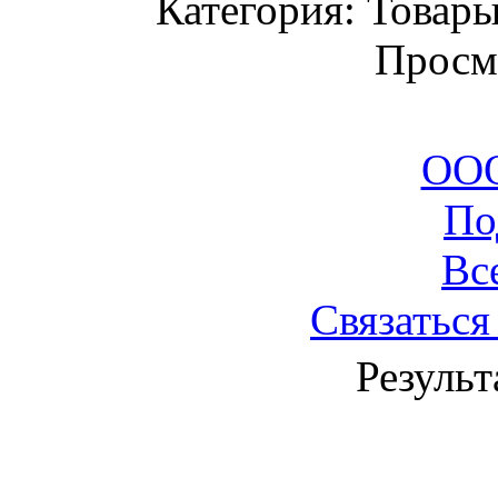
Категория: Товары
Просм
ОО
По
Вс
Связаться
Результ