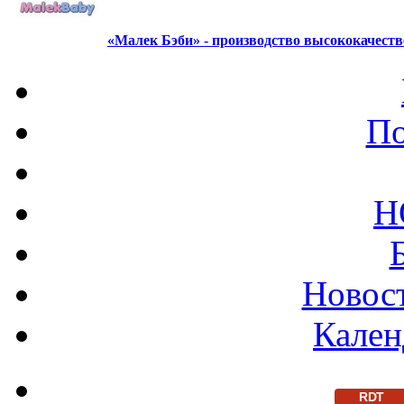
«Малек Бэби» - производство высококачест
По
Н
Новост
Кален
RDT