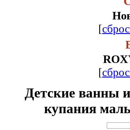
С
Но
[
сброс
ROX
[
сброс
Детские ванны и
купания ма