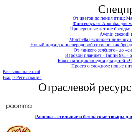
Спецп
От цветов до пения птиц: M
Фингербук от Abumba: для м
Проверенные летние бренды: 
Avenir: свежий 
Mombella расширяет линейку п
Новый подход к послеродовой гигиене: как брен
От «дикого зелёного» до «си
Игровой планшет «Таппи 9в1» о
Большая энциклопедия для детей «Ч
Просто о сложном: новые ин
Рассылка на e-mail
Вход / Регистрация
Отраслевой ресурс
Paomma – стильные и безопасные товары д