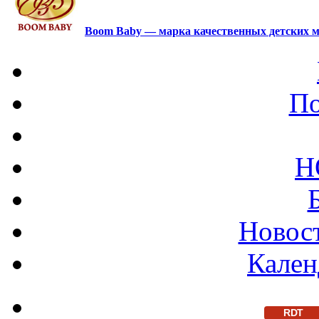
Boom Baby — марка качественных детских м
По
Н
Новост
Кален
RDT