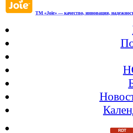
ТМ «Joie» — качество, инновация, надежност
По
Н
Новост
Кален
RDT