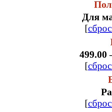
Пол
Для м
[
сброс
499.00 
[
сброс
Ра
[
сброс