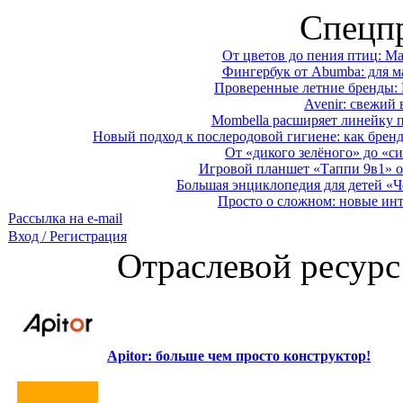
Спецп
От цветов до пения птиц: M
Фингербук от Abumba: для м
Проверенные летние бренды: 
Avenir: свежий 
Mombella расширяет линейку п
Новый подход к послеродовой гигиене: как брен
От «дикого зелёного» до «си
Игровой планшет «Таппи 9в1» о
Большая энциклопедия для детей «Ч
Просто о сложном: новые ин
Рассылка на e-mail
Вход / Регистрация
Отраслевой ресурс
Apitor: больше чем просто конструктор!