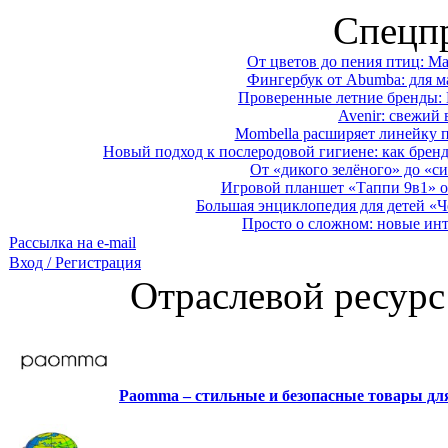
Спецп
От цветов до пения птиц: M
Фингербук от Abumba: для м
Проверенные летние бренды: 
Avenir: свежий 
Mombella расширяет линейку п
Новый подход к послеродовой гигиене: как брен
От «дикого зелёного» до «си
Игровой планшет «Таппи 9в1» о
Большая энциклопедия для детей «Ч
Просто о сложном: новые ин
Рассылка на e-mail
Вход / Регистрация
Отраслевой ресурс
Paomma – стильные и безопасные товары д