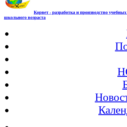
Корвет - разработка и производство учебны
школьного возраста
По
Н
Новост
Кален