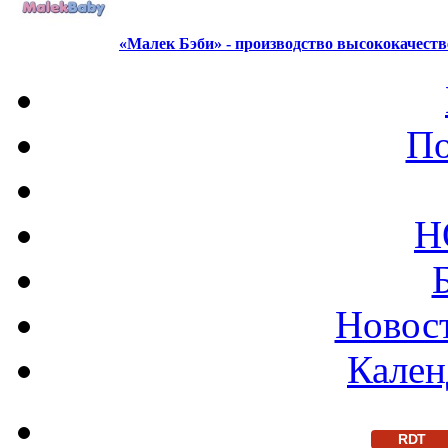
«Малек Бэби» - производство высококачест
По
Н
Новост
Кален
RDT