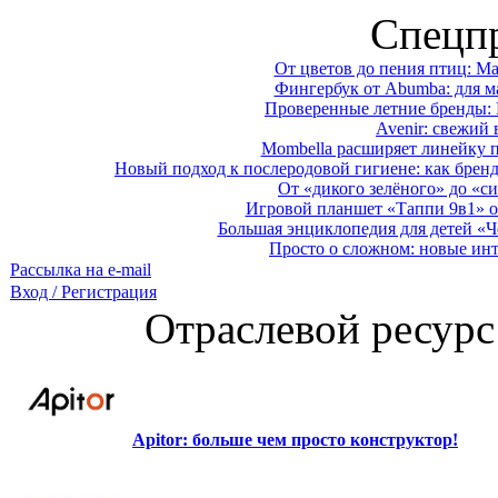
Спецп
От цветов до пения птиц: M
Фингербук от Abumba: для м
Проверенные летние бренды: 
Avenir: свежий 
Mombella расширяет линейку п
Новый подход к послеродовой гигиене: как брен
От «дикого зелёного» до «си
Игровой планшет «Таппи 9в1» о
Большая энциклопедия для детей «Ч
Просто о сложном: новые ин
Рассылка на e-mail
Вход / Регистрация
Отраслевой ресурс
Apitor: больше чем просто конструктор!