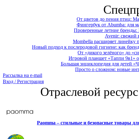
Спецп
От цветов до пения птиц: M
Фингербук от Abumba: для м
Проверенные летние бренды: 
Avenir: свежий 
Mombella расширяет линейку п
Новый подход к послеродовой гигиене: как брен
От «дикого зелёного» до «си
Игровой планшет «Таппи 9в1» о
Большая энциклопедия для детей «Ч
Просто о сложном: новые ин
Рассылка на e-mail
Вход / Регистрация
Отраслевой ресурс
Paomma – стильные и безопасные товары д