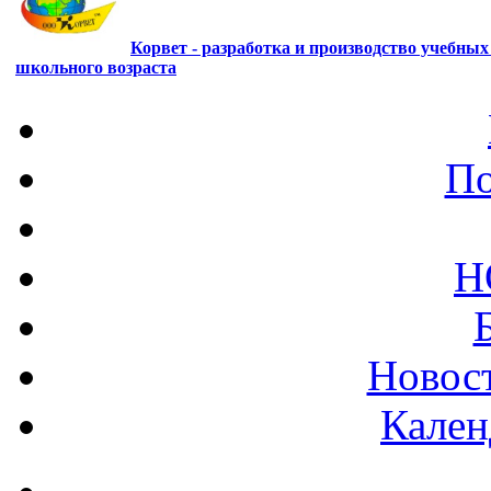
Корвет - разработка и производство учебны
школьного возраста
По
Н
Новост
Кален