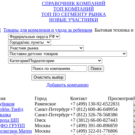
СПРАВОЧНИК КОМПАНИЙ
ТОП КОМПАНИЙ
ТОП ПО СЕГМЕНТУ РЫНКА
НОВЫЕ УЧАСТНИКИ
Й
Товары для кормления и ухода за ребенком
Бытовая техника и 
Добавить компанию
ния
Город
Контакт
Просмотров
убиком
Раменское
+7 (499) 130-92-65
22831
ейби-Трейд
Санкт-Петербург
+7 (812) 600-46-04
9954
казка
Санкт-Петербург
+7 (812) 326-78-56
8386
роха ШП
Омск
+7 (3812) 66-00-82
7443
ЦФО ГРУПП
Москва
+7 (499) 391-00-89
6859
елигрин Матен
Москва
+7 (499) 322-01-77
6806