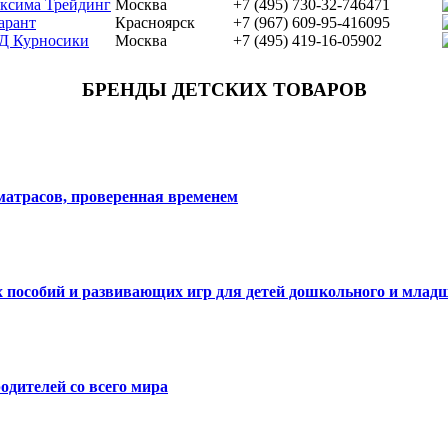
ксима Трейдинг
Москва
+7 (495) 730-32-74
6471
арант
Красноярск
+7 (967) 609-95-41
6095
Д Курносики
Москва
+7 (495) 419-16-05
902
БРЕНДЫ ДЕТСКИХ ТОВАРОВ
матрасов, проверенная временем
ых пособий и развивающих игр для детей дошкольного и млад
одителей со всего мира