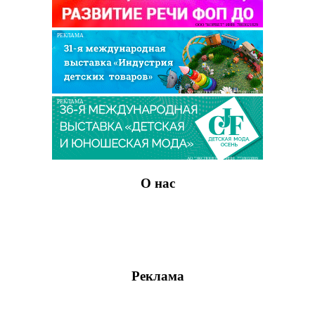
ООО "КОРВЕТ" ИНН: 7803021829
РЕКЛАМА
АО "ЭКСПОЦЕНТР" ИНН: 7718033809
РЕКЛАМА
АО "ЭКСПОЦЕНТР" ИНН: 7718033809
О нас
Реклама