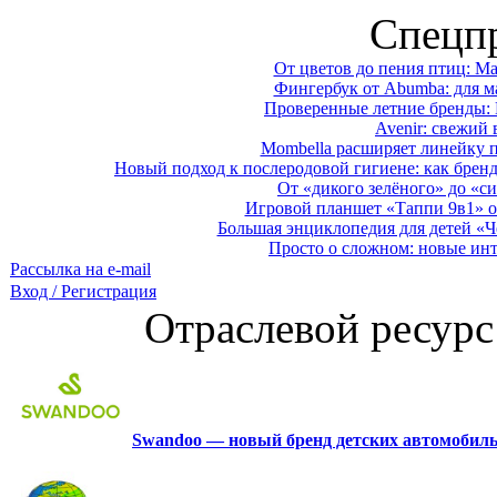
Спецп
От цветов до пения птиц: M
Фингербук от Abumba: для м
Проверенные летние бренды: 
Avenir: свежий 
Mombella расширяет линейку п
Новый подход к послеродовой гигиене: как брен
От «дикого зелёного» до «си
Игровой планшет «Таппи 9в1» о
Большая энциклопедия для детей «Ч
Просто о сложном: новые ин
Рассылка на e-mail
Вход / Регистрация
Отраслевой ресурс
Swandoo — новый бренд детских автомобиль