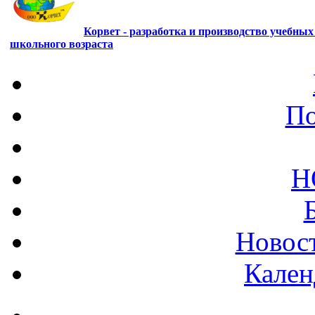
Корвет - разработка и производство учебны
школьного возраста
По
Н
Новост
Кален