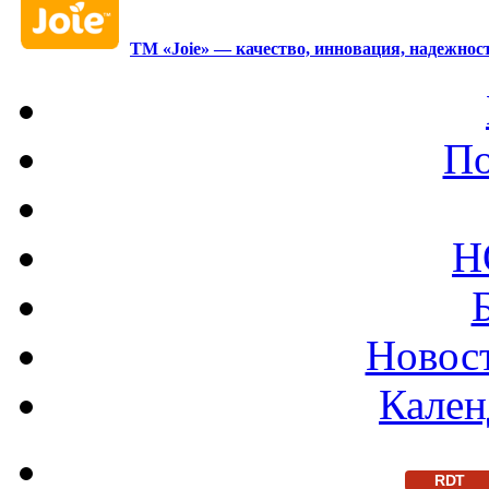
ТМ «Joie» — качество, инновация, надежност
По
Н
Новост
Кален
RDT