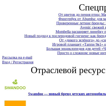
Спецп
От цветов до пения птиц: M
Фингербук от Abumba: для м
Проверенные летние бренды: 
Avenir: свежий 
Mombella расширяет линейку п
Новый подход к послеродовой гигиене: как брен
От «дикого зелёного» до «си
Игровой планшет «Таппи 9в1» о
Большая энциклопедия для детей «Ч
Просто о сложном: новые ин
Рассылка на e-mail
Вход / Регистрация
Отраслевой ресурс
Swandoo — новый бренд детских автомобиль