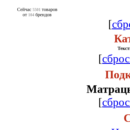
Сейчас
товаров
5501
от
брендов
104
[
сбр
Ка
Текст
[
сброс
Подк
Матрацы
[
сброс
С