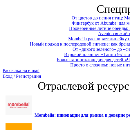
Спецп
От цветов до пения птиц: M
Фингербук от Abumba: для м
Проверенные летние бренды: 
Avenir: свежий 
Mombella расширяет линейку п
Новый подход к послеродовой гигиене: как брен
От «дикого зелёного» до «си
Игровой планшет «Таппи 9в1» о
Большая энциклопедия для детей «Ч
Просто о сложном: новые ин
Рассылка на e-mail
Вход / Регистрация
Отраслевой ресурс
Mombella: инновации для рынка и доверие ро