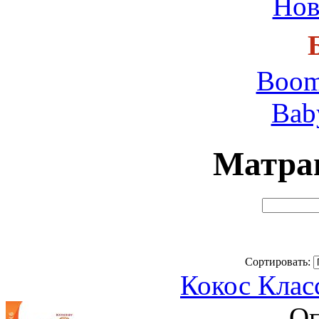
Нов
Boom
Bab
Матра
Сортировать:
Кокос Клас
Оп