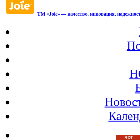
ТМ «Joie» — качество, инновация, надежност
По
Н
Новост
Кален
RDT