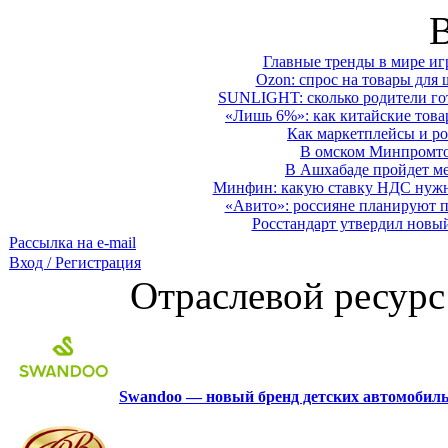
Главные тренды в мире иг
Ozon: спрос на товары для 
SUNLIGHT: сколько родители гот
«Лишь 6%»: как китайские това
Как маркетплейсы и ро
В омском Минпромтор
В Ашхабаде пройдет ме
Минфин: какую ставку НДС нужно
«Авито»: россияне планируют по
Росстандарт утвердил новы
Рассылка на e-mail
Вход / Регистрация
Отраслевой ресурс
Swandoo — новый бренд детских автомобиль