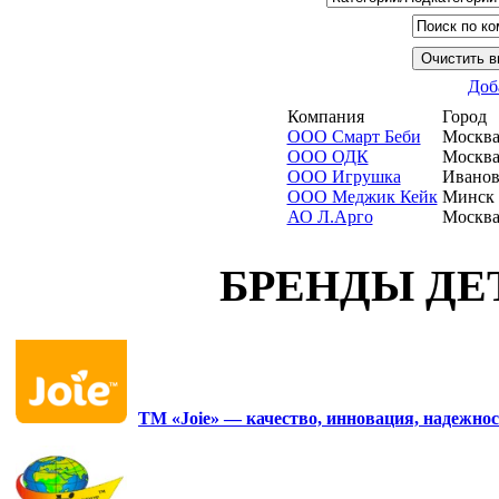
Доб
Компания
Город
ООО Смарт Беби
Москв
ООО ОДК
Москв
ООО Игрушка
Иванов
ООО Меджик Кейк
Минск
АО Л.Арго
Москв
БРЕНДЫ ДЕ
ТМ «Joie» — качество, инновация, надежнос