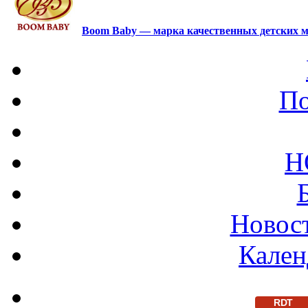
Boom Baby — марка качественных детских м
По
Н
Новост
Кален
RDT