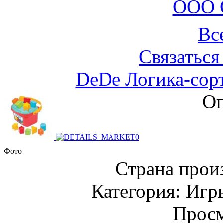
ООО 
Вс
Связаться
DeDe Логика-сор
Оп
Фото
Страна прои
Категория: Игр
Просм