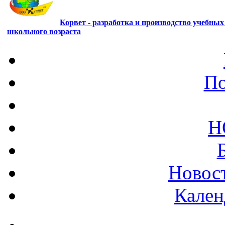
Корвет - разработка и производство учебны
школьного возраста
По
Н
Новост
Кален