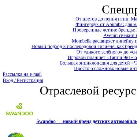
Спецп
От цветов до пения птиц: M
Фингербук от Abumba: для м
Проверенные летние бренды: 
Avenir: свежий 
Mombella расширяет линейку п
Новый подход к послеродовой гигиене: как брен
От «дикого зелёного» до «си
Игровой планшет «Таппи 9в1» о
Большая энциклопедия для детей «Ч
Просто о сложном: новые ин
Рассылка на e-mail
Вход / Регистрация
Отраслевой ресурс
Swandoo — новый бренд детских автомобиль