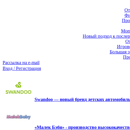
От
Фи
Про
Momb
Новый подход к послер
От
Игров
Большая э
Про
Рассылка на e-mail
Вход / Регистрация
Swandoo — новый бренд детских автомобиль
«Малек Бэби» - производство высококачест