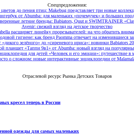
Спецпредложения:
 цветов до пения птиц: Makebug представляет три новые коллек
нгербук от Abumba: для маленьких «почемучек» и больших про
веренные летние бренды: Babiators, Quut и SWIMTRAINER «Clas
Avenir: свежий взгляд на детское творчество
ella расширяет линейку прорезывателей: на что обратить вним
одовой гигиене: как бренд Paomma отвечает на изменившиеся за
 «дикого зелёного» до «сиреневого ириса»: новинки Babiators 2
ой планшет «Таппи 9в1» от Abumba: новый взгляд на популярны
нциклопедия для детей «Человек и его эмоции»: путешествие в 
сто о сложном: новые интерактивные энциклопедии от Malama
Отраслевой ресурс Рынка Детских Товаров
ных кресел теперь в России
венной одежды для самых маленьких