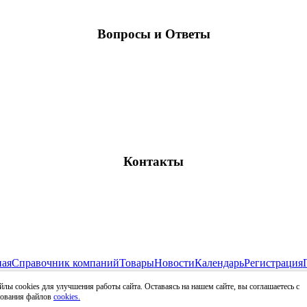
Вопросы и Ответы
Контакты
ная
Справочник компаний
Товары
Новости
Календарь
Регистрация
Все права защищены и охраняются законом
лы cookies для улучшения работы сайта. Оставаясь на нашем сайте, вы соглашаетесь с
009 - 2026 RDT-INFO.RU - Отраслевой ресурс рынка детских тов
зования файлов
cookies.