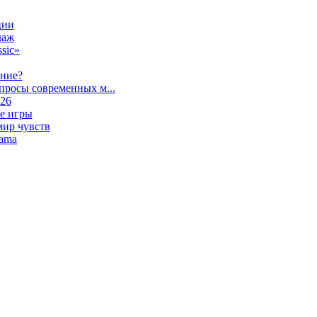
ции
даж
sic»
ание?
просы современных м...
026
е игры
мир чувств
lama