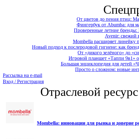
Спецп
От цветов до пения птиц: M
Фингербук от Abumba: для м
Проверенные летние бренды: 
Avenir: свежий 
Mombella расширяет линейку п
Новый подход к послеродовой гигиене: как брен
От «дикого зелёного» до «си
Игровой планшет «Таппи 9в1» о
Большая энциклопедия для детей «Ч
Просто о сложном: новые ин
Рассылка на e-mail
Вход / Регистрация
Отраслевой ресурс
Mombella: инновации для рынка и доверие ро