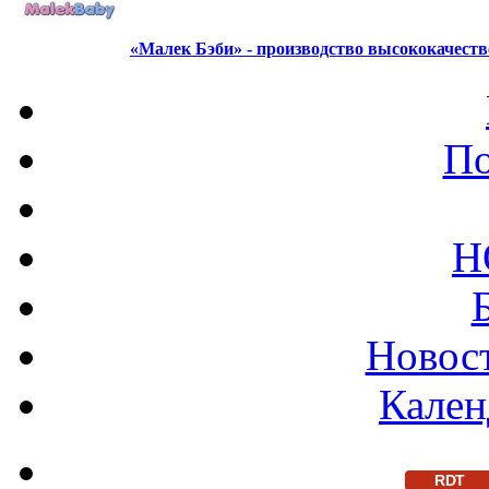
«Малек Бэби» - производство высококачест
По
Н
Новост
Кален
RDT