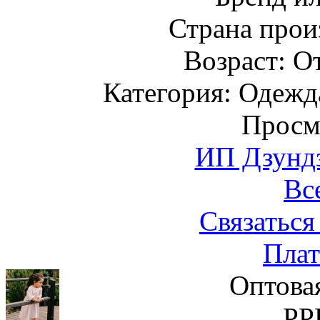
Страна прои
Возраст: От
Категория: Одежда
Просм
ИП Дзундз
Вс
Связаться
Плат
Оптова
РР