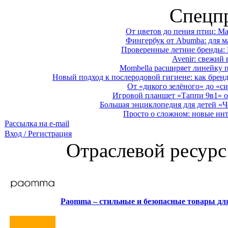
Спецп
От цветов до пения птиц: M
Фингербук от Abumba: для м
Проверенные летние бренды: 
Avenir: свежий 
Mombella расширяет линейку п
Новый подход к послеродовой гигиене: как брен
От «дикого зелёного» до «си
Игровой планшет «Таппи 9в1» о
Большая энциклопедия для детей «Ч
Просто о сложном: новые ин
Рассылка на e-mail
Вход / Регистрация
Отраслевой ресурс
Paomma – стильные и безопасные товары д