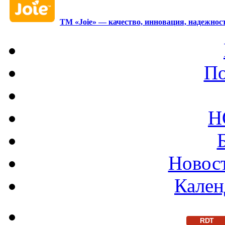
ТМ «Joie» — качество, инновация, надежност
По
Н
Новост
Кален
RDT