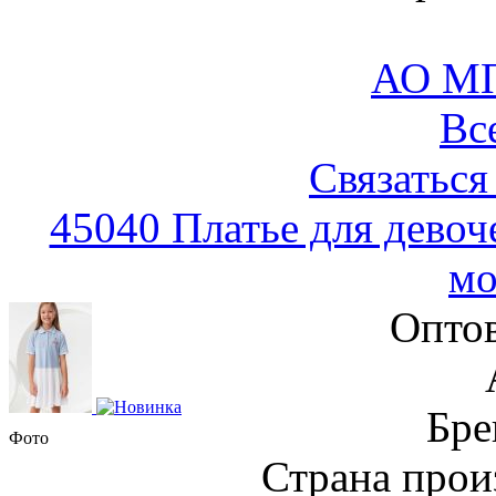
АО М
Вс
Связаться
45040 Платье для девоч
мо
Оптов
Бре
Фото
Страна прои