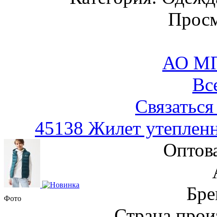
Просм
АО М
Вс
Связаться
45138 Жилет утеплен
Оптов
Бре
Фото
Страна прои