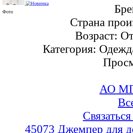
Бре
Фото
Страна прои
Возраст: От
Категория: Одежда
Просм
АО М
Вс
Связаться
45073 Джемпер для д