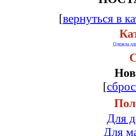
[
вернуться в ка
Ка
Одежда для
С
Нов
[
сброс
Пол
Для д
Для м