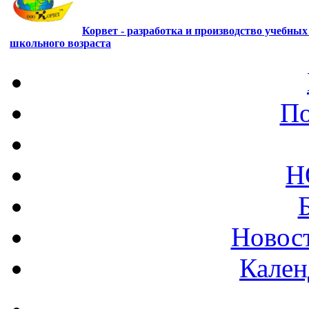
Корвет - разработка и производство учебны
школьного возраста
По
Н
Новост
Кален