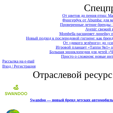
Спецп
От цветов до пения птиц: M
Фингербук от Abumba: для м
Проверенные летние бренды: 
Avenir: свежий 
Mombella расширяет линейку п
Новый подход к послеродовой гигиене: как брен
От «дикого зелёного» до «си
Игровой планшет «Таппи 9в1» о
Большая энциклопедия для детей «Ч
Просто о сложном: новые ин
Рассылка на e-mail
Вход / Регистрация
Отраслевой ресурс
Swandoo — новый бренд детских автомобиль