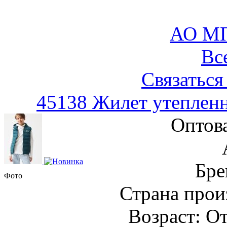
АО М
Вс
Связаться
45138 Жилет утеплен
Оптов
Бре
Фото
Страна прои
Возраст: От