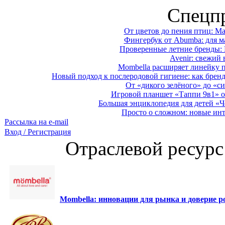
Спецп
От цветов до пения птиц: M
Фингербук от Abumba: для м
Проверенные летние бренды: 
Avenir: свежий 
Mombella расширяет линейку п
Новый подход к послеродовой гигиене: как брен
От «дикого зелёного» до «си
Игровой планшет «Таппи 9в1» о
Большая энциклопедия для детей «Ч
Просто о сложном: новые ин
Рассылка на e-mail
Вход / Регистрация
Отраслевой ресурс
Mombella: инновации для рынка и доверие ро