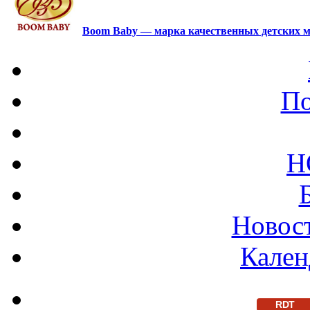
Boom Baby — марка качественных детских м
По
Н
Новост
Кален
RDT