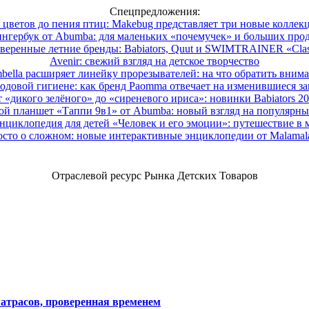
Спецпредложения:
 цветов до пения птиц: Makebug представляет три новые коллек
нгербук от Abumba: для маленьких «почемучек» и больших про
веренные летние бренды: Babiators, Quut и SWIMTRAINER «Clas
Avenir: свежий взгляд на детское творчество
ella расширяет линейку прорезывателей: на что обратить вним
одовой гигиене: как бренд Paomma отвечает на изменившиеся за
 «дикого зелёного» до «сиреневого ириса»: новинки Babiators 2
ой планшет «Таппи 9в1» от Abumba: новый взгляд на популярны
нциклопедия для детей «Человек и его эмоции»: путешествие в 
сто о сложном: новые интерактивные энциклопедии от Malama
Отраслевой ресурс Рынка Детских Товаров
атрасов, проверенная временем