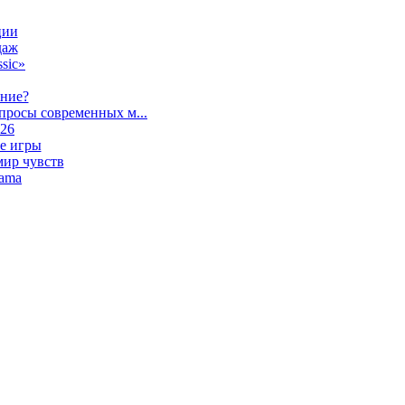
ции
даж
sic»
ание?
просы современных м...
026
е игры
мир чувств
lama