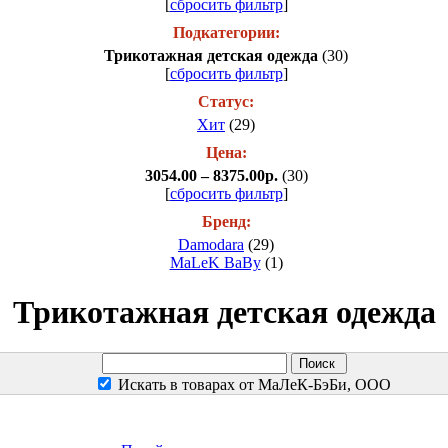
[
сбросить фильтр
]
Подкатегории:
Трикотажная детская одежда
(30)
[
сбросить фильтр
]
Статус:
Хит
(29)
Цена:
3054.00 – 8375.00р.
(30)
[
сбросить фильтр
]
Бренд:
Damodara
(29)
MaLeK BaBy
(1)
Трикотажная детская одежда
Искать в товарах от МаЛеК-БэБи, ООО