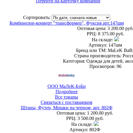
Перейти на карточку компании
Сортировать:
Комбинезон-конверт "трансформер", Фуксия арт.147шм
Оптовая цена:
3 200.00 руб
РРЦ:
8 375.00 руб.
На складе:
Артикул: 147шм
Бренд или ТМ: MaLeK BaB
Страна производитель: Росс
Категория: Одежда для детей, акс
Просмотров: 96
ООО МаЛеК-БэБи
Подробнее
Все товары
Связаться с поставщиком
Штаны, Футер, Мишки на черном, арт. 802Ф
Оптовая цена:
1 200.00 руб.
РРЦ:
3 500.00 руб.
На складе:
Артикул: 802Ф