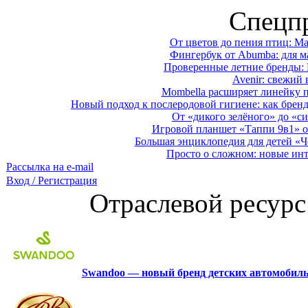
Спецп
От цветов до пения птиц: M
Фингербук от Abumba: для м
Проверенные летние бренды: 
Avenir: свежий 
Mombella расширяет линейку п
Новый подход к послеродовой гигиене: как брен
От «дикого зелёного» до «си
Игровой планшет «Таппи 9в1» о
Большая энциклопедия для детей «Ч
Просто о сложном: новые ин
Рассылка на e-mail
Вход / Регистрация
Отраслевой ресурс
Swandoo — новый бренд детских автомобиль