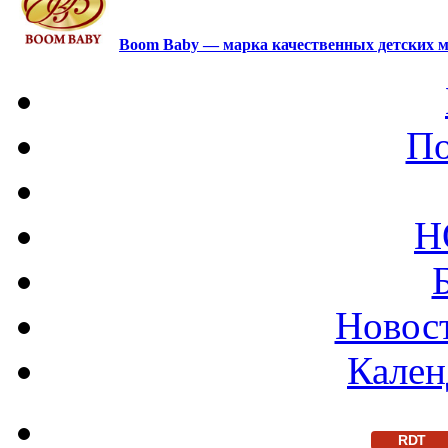
Boom Baby — марка качественных детских м
По
Н
Новост
Кален
RDT