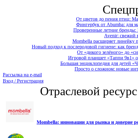
Спецп
От цветов до пения птиц: M
Фингербук от Abumba: для м
Проверенные летние бренды: 
Avenir: свежий 
Mombella расширяет линейку п
Новый подход к послеродовой гигиене: как брен
От «дикого зелёного» до «си
Игровой планшет «Таппи 9в1» о
Большая энциклопедия для детей «Ч
Просто о сложном: новые ин
Рассылка на e-mail
Вход / Регистрация
Отраслевой ресурс
Mombella: инновации для рынка и доверие ро