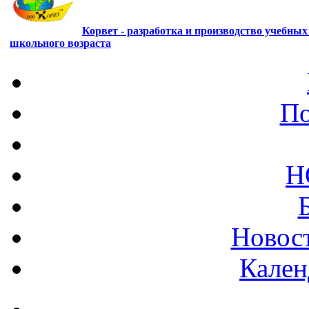
Корвет - разработка и производство учебны
школьного возраста
По
Н
Новост
Кален