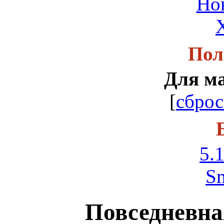
Но
Пол
Для м
[
сброс
5.1
S
Повседневна