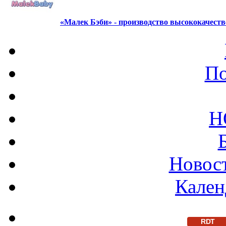
«Малек Бэби» - производство высококачест
По
Н
Новост
Кален
RDT