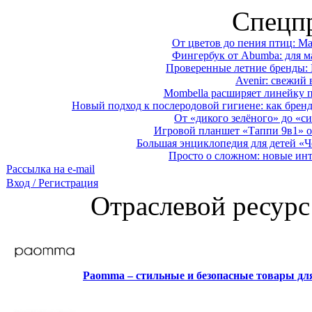
Спецп
От цветов до пения птиц: M
Фингербук от Abumba: для м
Проверенные летние бренды: 
Avenir: свежий 
Mombella расширяет линейку п
Новый подход к послеродовой гигиене: как брен
От «дикого зелёного» до «си
Игровой планшет «Таппи 9в1» о
Большая энциклопедия для детей «Ч
Просто о сложном: новые ин
Рассылка на e-mail
Вход / Регистрация
Отраслевой ресурс
Paomma – стильные и безопасные товары д