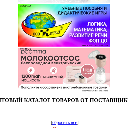
РЕКЛАМА
ООО "КОРВЕТ" ИНН: 7803021829
РЕКЛАМА
ООО "АРТИАЛ" ИНН: 9731017574
ТОВЫЙ КАТАЛОГ ТОВАРОВ ОТ ПОСТАВЩИ
[
сбросить все
]