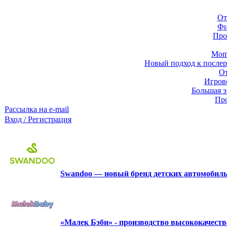
От
Фи
Про
Momb
Новый подход к послер
От
Игров
Большая э
Про
Рассылка на e-mail
Вход / Регистрация
Swandoo — новый бренд детских автомобиль
«Малек Бэби» - производство высококачест