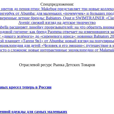
Спецпредложения:
 цветов до пения птиц: Makebug представляет три новые коллек
нгербук от Abumba: для маленьких «почемучек» и больших про
веренные летние бренды: Babiators, Quut и SWIMTRAINER «Clas
Avenir: свежий взгляд на детское творчество
ella расширяет линейку прорезывателей: на что обратить вним
одовой гигиене: как бренд Paomma отвечает на изменившиеся за
 «дикого зелёного» до «сиреневого ириса»: новинки Babiators 2
ой планшет «Таппи 9в1» от Abumba: новый взгляд на популярны
нциклопедия для детей «Человек и его эмоции»: путешествие в 
сто о сложном: новые интерактивные энциклопедии от Malama
Отраслевой ресурс Рынка Детских Товаров
ных кресел теперь в России
венной одежды для самых маленьких