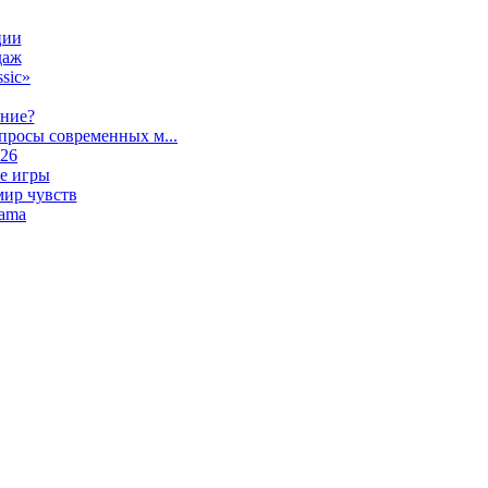
ции
даж
sic»
ание?
просы современных м...
026
е игры
мир чувств
lama