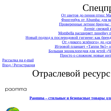
Спецп
От цветов до пения птиц: M
Фингербук от Abumba: для м
Проверенные летние бренды: 
Avenir: свежий 
Mombella расширяет линейку п
Новый подход к послеродовой гигиене: как брен
От «дикого зелёного» до «си
Игровой планшет «Таппи 9в1» о
Большая энциклопедия для детей «Ч
Просто о сложном: новые ин
Рассылка на e-mail
Вход / Регистрация
Отраслевой ресурс
Paomma – стильные и безопасные товары д