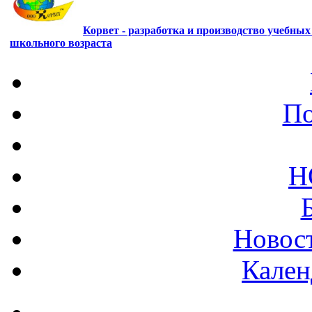
Корвет - разработка и производство учебны
школьного возраста
По
Н
Новост
Кален