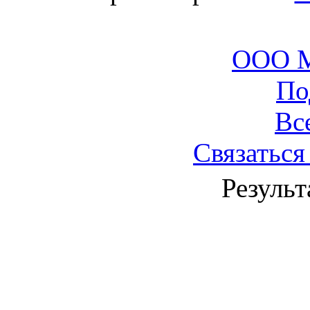
ООО М
По
Вс
Связаться
Результ