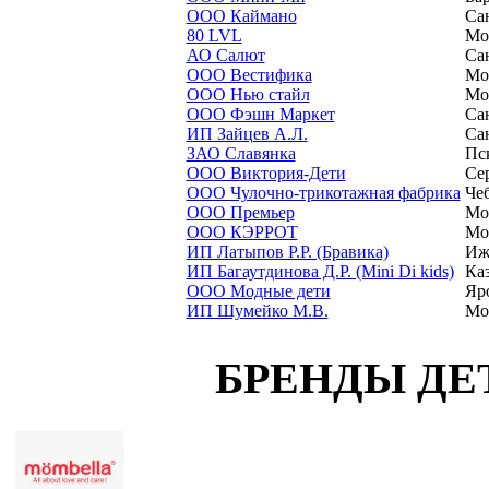
ООО Каймано
Са
80 LVL
Мо
АО Салют
Са
ООО Вестифика
Мо
ООО Нью стайл
Мо
ООО Фэшн Маркет
Са
ИП Зайцев А.Л.
Са
ЗАО Славянка
Пс
ООО Виктория-Дети
Се
ООО Чулочно-трикотажная фабрика
Че
ООО Премьер
Мо
ООО КЭРРОТ
Мо
ИП Латыпов Р.Р. (Бравика)
Иж
ИП Багаутдинова Д.Р. (Mini Di kids)
Ка
ООО Модные дети
Яр
ИП Шумейко М.В.
Мо
БРЕНДЫ ДЕ