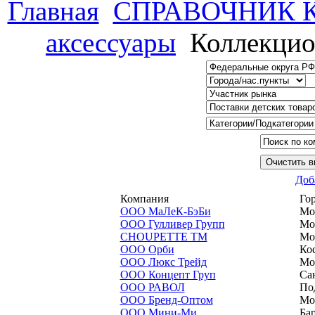
Главная
СПРАВОЧНИК
аксессуары
Коллекцио
Доб
Компания
Го
ООО МаЛеК-БэБи
Мо
ООО Гулливер Групп
Мо
CHOUPETTE ТМ
Мо
ООО Орби
Ко
ООО Люкс Трейд
Мо
ООО Концепт Груп
Са
ООО РАВОЛ
По
ООО Бренд-Оптом
Мо
ООО Мини-Ми
Ба