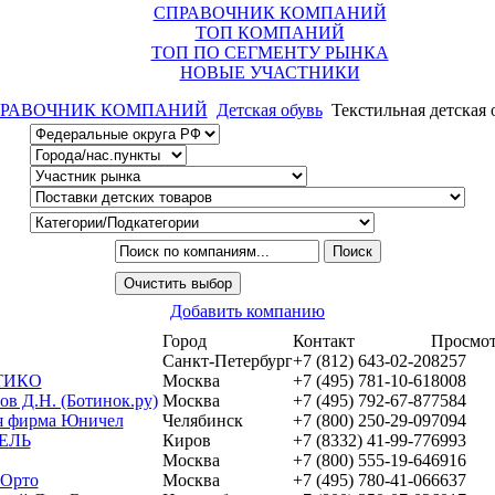
СПРАВОЧНИК КОМПАНИЙ
ТОП КОМПАНИЙ
ТОП ПО СЕГМЕНТУ РЫНКА
НОВЫЕ УЧАСТНИКИ
РАВОЧНИК КОМПАНИЙ
Детская обувь
Текстильная детская 
Добавить компанию
Город
Контакт
Просмо
Санкт-Петербург
+7 (812) 643-02-20
8257
ТИКО
Москва
+7 (495) 781-10-61
8008
в Д.Н. (Ботинок.ру)
Москва
+7 (495) 792-67-87
7584
я фирма Юничел
Челябинск
+7 (800) 250-29-09
7094
ЕЛЬ
Киров
+7 (8332) 41-99-77
6993
Москва
+7 (800) 555-19-64
6916
Орто
Москва
+7 (495) 780-41-06
6637