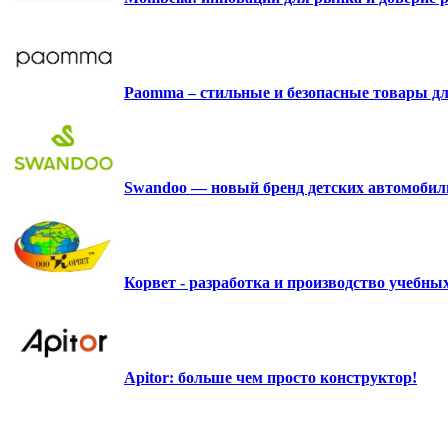
Paomma – стильные и безопасные товары д
Swandoo — новый бренд детских автомобиль
Корвет - разработка и производство учебн
Apitor: больше чем просто конструктор!