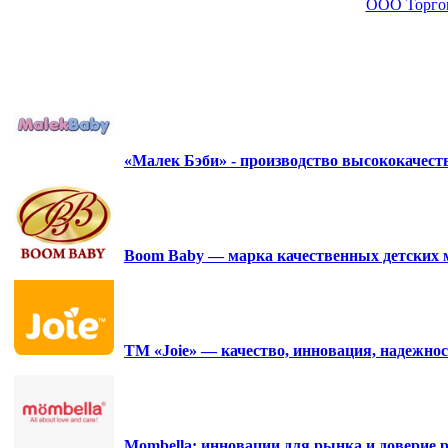
ООО Торго
«Малек Бэби» - производство высококачес
Boom Baby — марка качественных детских 
ТМ «Joie» — качество, инновация, надежнос
Mombella: инновации для рынка и доверие р