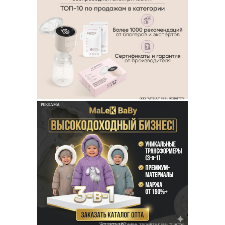
ООО "АРТИАЛ" ИНН: 9731017574
РЕКЛАМА
ООО "ФИРМА "ХРИЗАНТЕМА" ИНН: 7719007569