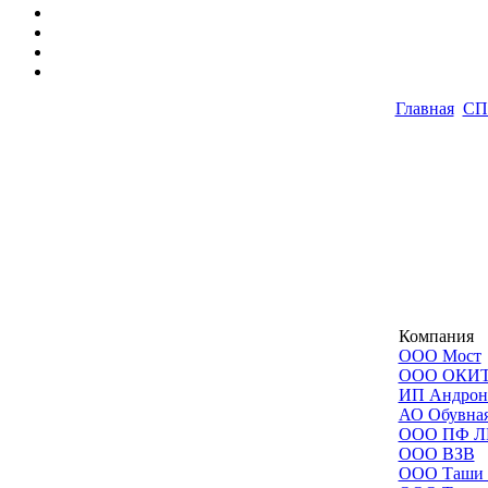
Главная
СП
Компания
ООО Мост
ООО ОКИ
ИП Андроно
АО Обувна
ООО ПФ Л
ООО ВЗВ
ООО Таши 