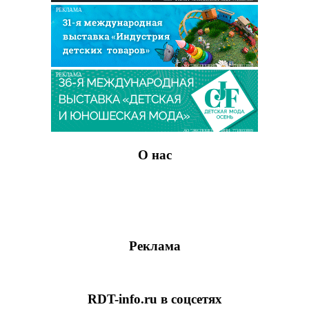
РЕКЛАМА
АО "ЭКСПОЦЕНТР" ИНН: 7718033809
РЕКЛАМА
АО "ЭКСПОЦЕНТР" ИНН: 7718033809
О нас
Реклама
RDT-info.ru в соцсетях