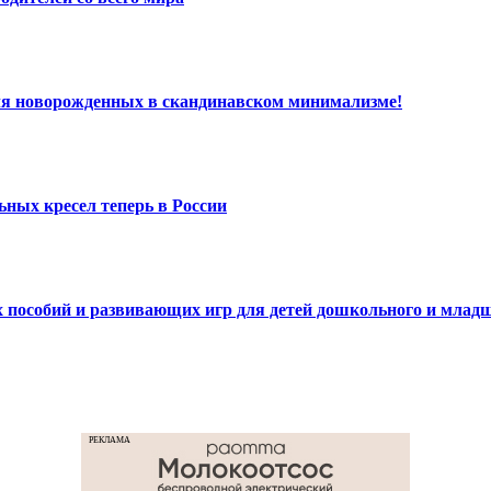
ля новорожденных в скандинавском минимализме!
ных кресел теперь в России
ых пособий и развивающих игр для детей дошкольного и млад
РЕКЛАМА