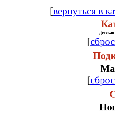
[
вернуться в ка
Ка
Детская 
[
сброс
Подк
Ма
[
сброс
С
Но