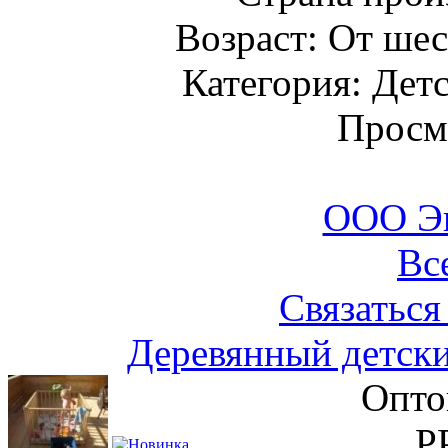
Возраст: От шес
Категория: Детс
Просм
ООО Э
Вс
Связаться
Деревянный детск
Опто
Р