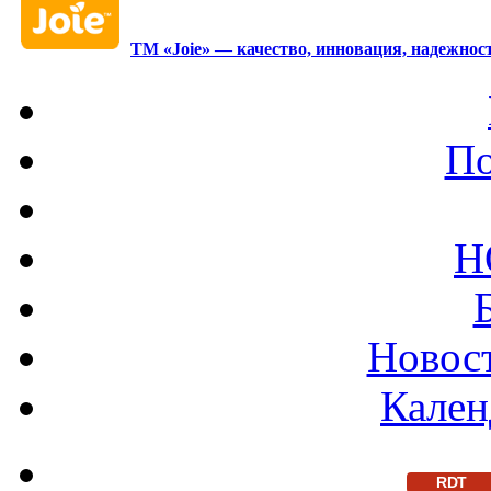
ТМ «Joie» — качество, инновация, надежност
По
Н
Новост
Кален
RDT