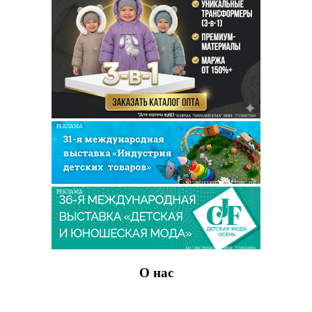
ООО "ФИРМА "ХРИЗАНТЕМА" ИНН: 7719007569
РЕКЛАМА
АО "ЭКСПОЦЕНТР" ИНН: 7718033809
РЕКЛАМА
АО "ЭКСПОЦЕНТР" ИНН: 7718033809
О нас