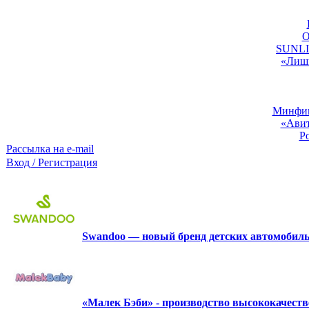
O
SUNLIG
«Лишь
Минфин:
«Авит
Р
Рассылка на e-mail
Вход / Регистрация
Swandoo — новый бренд детских автомобиль
«Малек Бэби» - производство высококачест