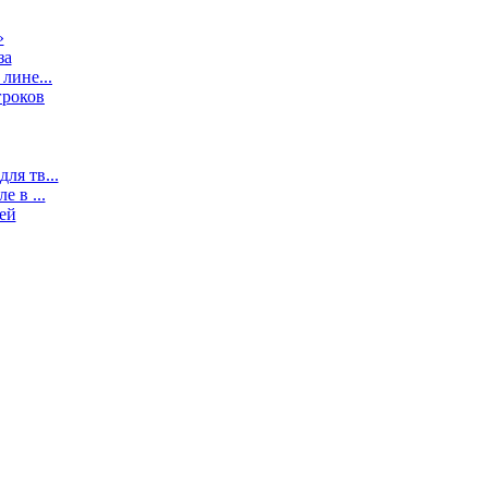
»
за
лине...
гроков
ля тв...
 в ...
ей