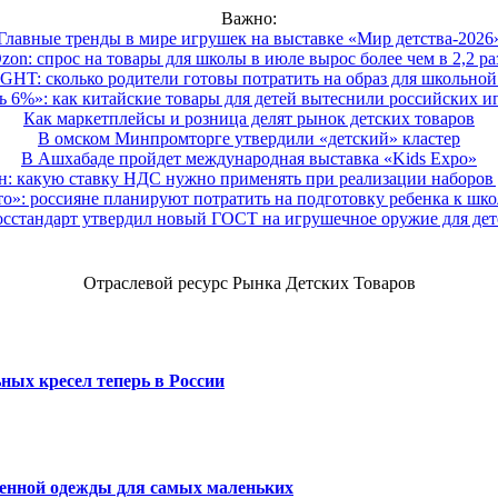
Важно:
Главные тренды в мире игрушек на выставке «Мир детства-2026
zon: спрос на товары для школы в июле вырос более чем в 2,2 ра
HT: сколько родители готовы потратить на образ для школьной 
 6%»: как китайские товары для детей вытеснили российских и
Как маркетплейсы и розница делят рынок детских товаров
В омском Минпромторге утвердили «детский» кластер
В Ашхабаде пройдет международная выставка «Kids Expo»
 какую ставку НДС нужно применять при реализации наборов д
о»: россияне планируют потратить на подготовку ребенка к школе
осстандарт утвердил новый ГОСТ на игрушечное оружие для дет
Отраслевой ресурс Рынка Детских Товаров
ных кресел теперь в России
венной одежды для самых маленьких