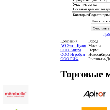
Доб
Компания
Город
АО Элти-Кудиц
Москва
ООО Авира
Пермь
ООО Игробум
Новосибирс
ООО РИФ
Ростов-на-Д
Торговые 