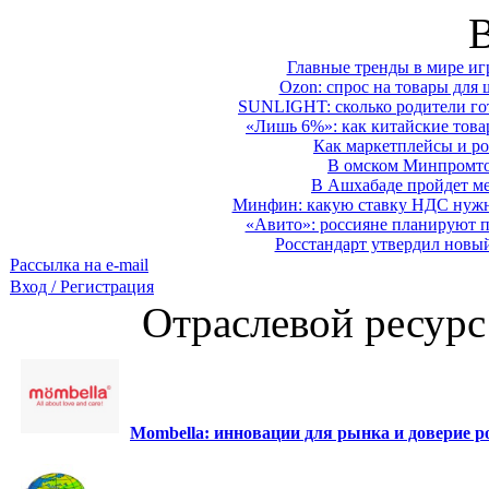
Главные тренды в мире иг
Ozon: спрос на товары для 
SUNLIGHT: сколько родители гот
«Лишь 6%»: как китайские това
Как маркетплейсы и ро
В омском Минпромтор
В Ашхабаде пройдет ме
Минфин: какую ставку НДС нужно
«Авито»: россияне планируют по
Росстандарт утвердил новы
Рассылка на e-mail
Вход / Регистрация
Отраслевой ресурс
Mombella: инновации для рынка и доверие ро