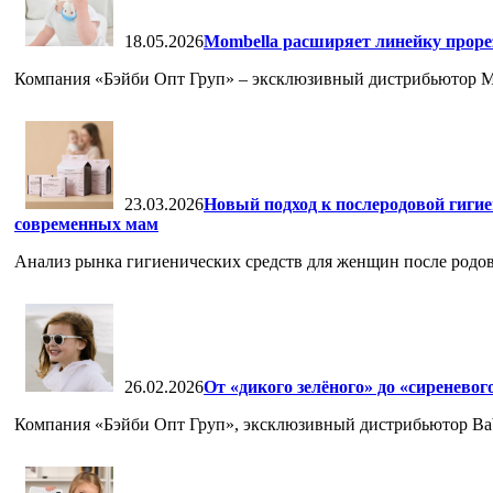
18.05.2026
Mombella расширяет линейку проре
Компания «Бэйби Опт Груп» – эксклюзивный дистрибьютор Mom
23.03.2026
Новый подход к послеродовой гигие
современных мам
Анализ рынка гигиенических средств для женщин после родов
26.02.2026
От «дикого зелёного» до «сиреневог
Компания «Бэйби Опт Груп», эксклюзивный дистрибьютор Babiat