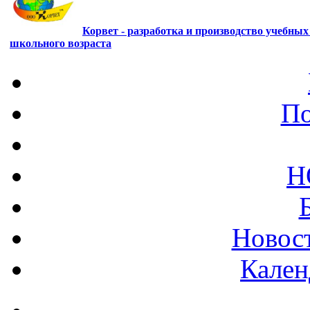
Корвет - разработка и производство учебны
школьного возраста
По
Н
Новост
Кален