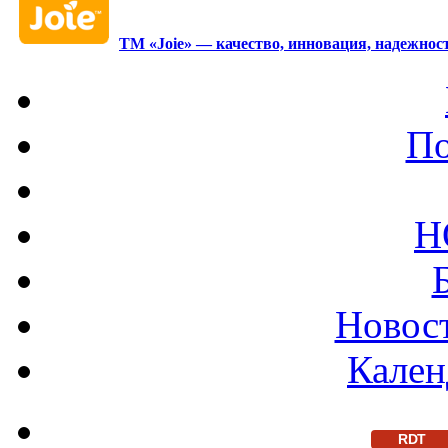
ТМ «Joie» — качество, инновация, надежност
По
Н
Новост
Кален
RDT