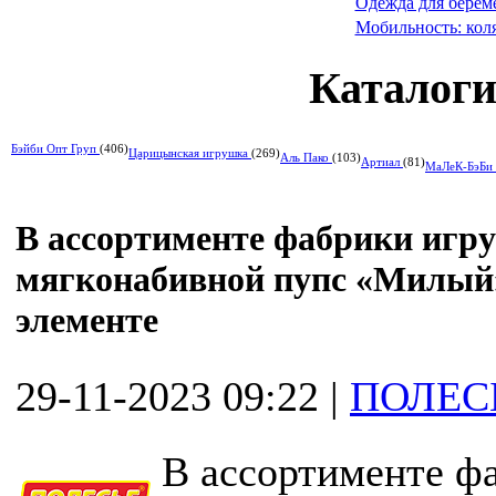
Одежда для берем
Мобильность: коля
Каталоги
Бэйби Опт Груп
(406)
Царицынская игрушка
(269)
Аль Пако
(103)
Артиал
(81)
МаЛеК-БэБи
В ассортименте фабрики игр
мягконабивной пупс «Милый»
элементе
29-11-2023 09:22
|
ПОЛЕС
В ассортименте ф