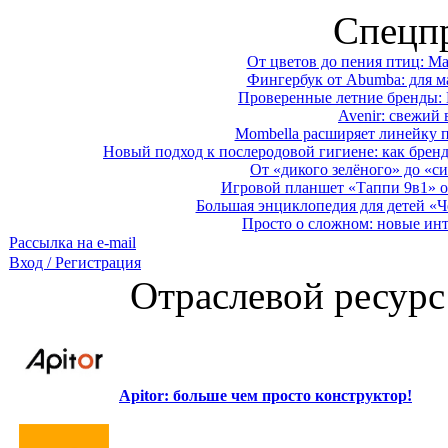
Спецп
От цветов до пения птиц: M
Фингербук от Abumba: для м
Проверенные летние бренды: 
Avenir: свежий 
Mombella расширяет линейку п
Новый подход к послеродовой гигиене: как брен
От «дикого зелёного» до «си
Игровой планшет «Таппи 9в1» о
Большая энциклопедия для детей «Ч
Просто о сложном: новые ин
Рассылка на e-mail
Вход / Регистрация
Отраслевой ресурс
Apitor: больше чем просто конструктор!