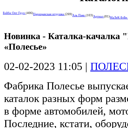
Бэйби Опт Груп
(406)
Царицынская игрушка
(269)
Аль Пако
(103)
Артиал
(81)
МаЛеК-БэБи
Новинка - Каталка-качалка 
«Полесье»
02-02-2023 11:05
|
ПОЛЕС
Фабрика Полесье выпуска
каталок разных форм разме
в форме автомобилей, мото
Последние, кстати, обору