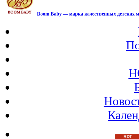
Boom Baby — марка качественных детских м
По
Н
Новост
Кален
RDT