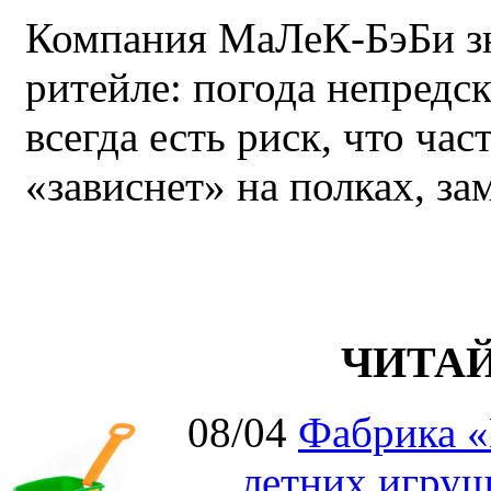
Компания МаЛеК-БэБи зн
ритейле: погода непредс
всегда есть риск, что ча
«зависнет» на полках, за
ЧИТА
08/04
Фабрика «
летних игруш