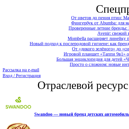
Спецп
От цветов до пения птиц: M
Фингербук от Abumba: для м
Проверенные летние бренды: 
Avenir: свежий 
Mombella расширяет линейку п
Новый подход к послеродовой гигиене: как брен
От «дикого зелёного» до «си
Игровой планшет «Таппи 9в1» о
Большая энциклопедия для детей «Ч
Просто о сложном: новые ин
Рассылка на e-mail
Вход / Регистрация
Отраслевой ресурс
Swandoo — новый бренд детских автомобиль