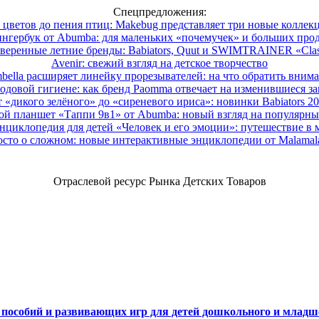
Спецпредложения:
 цветов до пения птиц: Makebug представляет три новые коллек
нгербук от Abumba: для маленьких «почемучек» и больших про
веренные летние бренды: Babiators, Quut и SWIMTRAINER «Clas
Avenir: свежий взгляд на детское творчество
ella расширяет линейку прорезывателей: на что обратить вним
одовой гигиене: как бренд Paomma отвечает на изменившиеся за
 «дикого зелёного» до «сиреневого ириса»: новинки Babiators 2
ой планшет «Таппи 9в1» от Abumba: новый взгляд на популярны
нциклопедия для детей «Человек и его эмоции»: путешествие в 
сто о сложном: новые интерактивные энциклопедии от Malama
Отраслевой ресурс Рынка Детских Товаров
х пособий и развивающих игр для детей дошкольного и младш