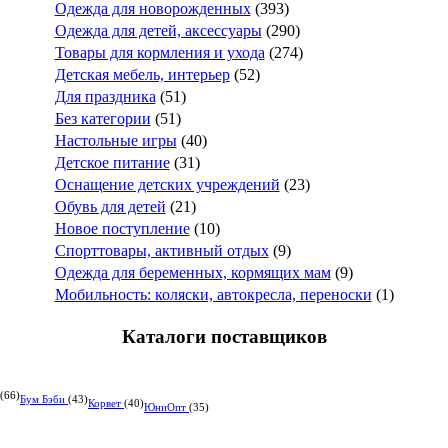
Одежда для новорожденных
(393)
Одежда для детей, аксессуары
(290)
Товары для кормления и ухода
(274)
Детская мебель, интерьер
(52)
Для праздника
(51)
Без категории
(51)
Настольные игры
(40)
Детское питание
(31)
Оснащение детских учреждений
(23)
Обувь для детей
(21)
Новое поступление
(10)
Спорттовары, активный отдых
(9)
Одежда для беременных, кормящих мам
(9)
Мобильность: коляски, автокресла, переноски
(1)
Каталоги поставщиков
(66)
Бум Бэби
(43)
Корвет
(40)
ЮниОпт
(35)