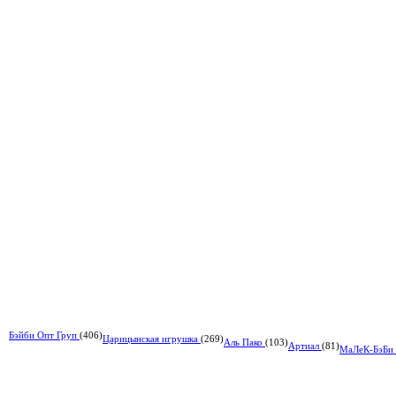
Бэйби Опт Груп
(406)
Царицынская игрушка
(269)
Аль Пако
(103)
Артиал
(81)
МаЛеК-БэБи