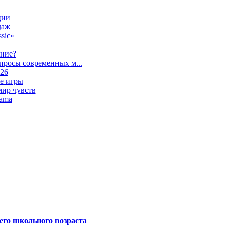
ции
даж
sic»
ание?
просы современных м...
026
е игры
мир чувств
lama
его школьного возраста