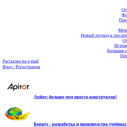
От
Фи
Про
Momb
Новый подход к послер
От
Игров
Большая э
Про
Рассылка на e-mail
Вход / Регистрация
Apitor: больше чем просто конструктор!
Корвет - разработка и производство учебны