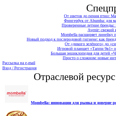
Спецп
От цветов до пения птиц: M
Фингербук от Abumba: для м
Проверенные летние бренды: 
Avenir: свежий 
Mombella расширяет линейку п
Новый подход к послеродовой гигиене: как брен
От «дикого зелёного» до «си
Игровой планшет «Таппи 9в1» о
Большая энциклопедия для детей «Ч
Просто о сложном: новые ин
Рассылка на e-mail
Вход / Регистрация
Отраслевой ресурс
Mombella: инновации для рынка и доверие ро