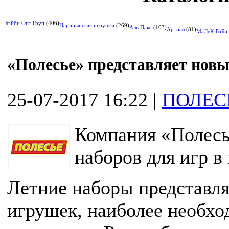
Бэйби Опт Груп
(406)
Царицынская игрушка
(269)
Аль Пако
(103)
Артиал
(81)
МаЛеК-БэБи
«Полесье» представляет новы
25-07-2017 16:22
|
ПОЛЕС
Компания «Полесь
наборов для игр в
Летние наборы представля
игрушек, наиболее необхо