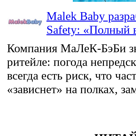
Malek Baby разр
Safety: «Полный в
Компания МаЛеК-БэБи зн
ритейле: погода непредс
всегда есть риск, что ча
«зависнет» на полках, за