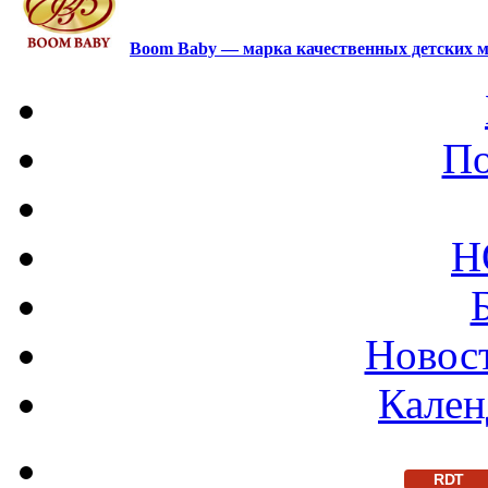
Boom Baby — марка качественных детских м
По
Н
Новост
Кален
RDT